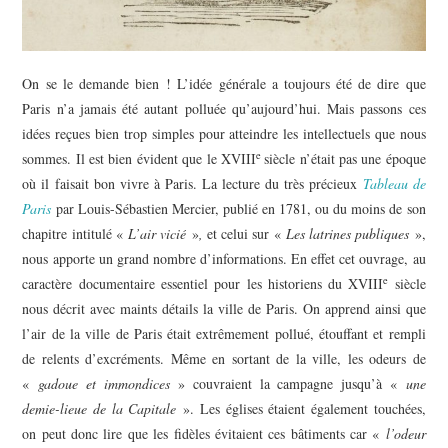
On se le demande bien ! L’idée générale a toujours été de dire que
Paris n’a jamais été autant polluée qu’aujourd’hui. Mais passons ces
idées reçues bien trop simples pour atteindre les intellectuels que nous
e
sommes. Il est bien évident que le XVIII
siècle n’était pas une époque
où il faisait bon vivre à Paris. La lecture du très précieux
Tableau de
Paris
par Louis-Sébastien Mercier, publié en 1781, ou du moins de son
chapitre intitulé «
L’air vicié
»
,
et celui sur «
Les latrines publiques
»,
nous apporte un grand nombre d’informations. En effet cet ouvrage, au
e
caractère documentaire essentiel pour les historiens du XVIII
siècle
nous décrit avec maints détails la ville de Paris. On apprend ainsi que
l’air de la ville de Paris était extrêmement pollué, étouffant et rempli
de relents d’excréments. Même en sortant de la ville, les odeurs de
«
gadoue et immondices
» couvraient la campagne jusqu’à «
une
demie-lieue de la Capitale
». Les églises étaient également touchées,
on peut donc lire que les fidèles évitaient ces bâtiments car «
l’odeur