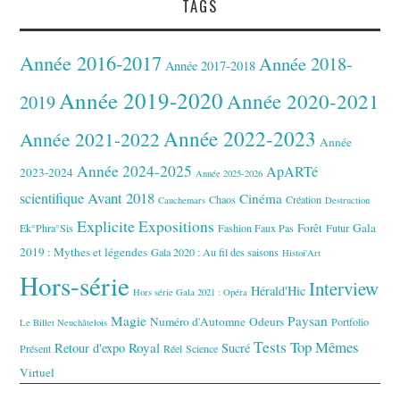
TAGS
Année 2016-2017
Année 2018-
Année 2017-2018
Année 2019-2020
Année 2020-2021
2019
Année 2022-2023
Année 2021-2022
Année
Année 2024-2025
ApARTé
2023-2024
Année 2025-2026
Avant 2018
scientifique
Cinéma
Chaos
Création
Cauchemars
Destruction
Explicite
Expositions
Forêt
Gala
Ek°Phra°Sis
Fashion Faux Pas
Futur
2019 : Mythes et légendes
Gala 2020 : Au fil des saisons
Histoi'Art
Hors-série
Interview
Hérald'Hic
Hors série Gala 2021 : Opéra
Magie
Paysan
Numéro d'Automne
Odeurs
Portfolio
Le Billet Neuchâtelois
Tests
Top Mêmes
Royal
Retour d'expo
Sucré
Présent
Réel
Science
Virtuel