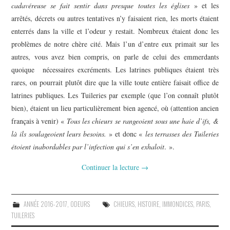
cadavéreuse se fait sentir dans presque toutes les églises
» et les
arrêtés, décrets ou autres tentatives n’y faisaient rien, les morts étaient
enterrés dans la ville et l’odeur y restait. Nombreux étaient donc les
problèmes de notre chère cité. Mais l’un d’entre eux primait sur les
autres, vous avez bien compris, on parle de celui des emmerdants
quoique nécessaires excréments. Les latrines publiques étaient très
rares, on pourrait plutôt dire que la ville toute entière faisait office de
latrines publiques. Les Tuileries par exemple (que l’on connaît plutôt
bien), étaient un lieu particulièrement bien agencé, où (attention ancien
français à venir) «
Tous les chieurs se rangeoient sous une haie d’ifs, &
là ils soulageoient leurs besoins.
» et donc «
l
es terrasses des Tuileries
étoient inabordables par l’infection qui s’en exhaloit
. ».
Continuer la lecture
→
ANNÉE 2016-2017
,
ODEURS
CHIEURS
,
HISTOIRE
,
IMMONDICES
,
PARIS
,
TUILERIES