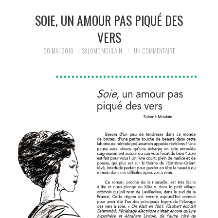
SOIE, UN AMOUR PAS PIQUÉ DES
LA RÉDACTION
VERS
LE JOURNAL
30 MAI 2018
SALOMÉ MOULAIN
UN COMMENTAIRE