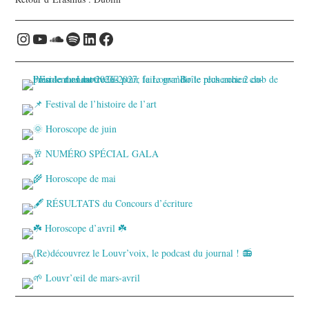
Instagram
YouTube
Soundcloud
Spotify
LinkedIn
Facebook