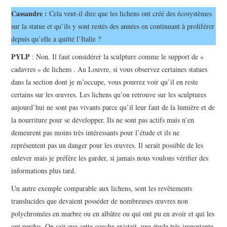
Cassandre :
Cela veut-il dire que les lichens ont créé des écosystèmes
sur la statue et qu’ils y sont restés des années en continuant à proliférer
depuis qu’elle a quitté l’Italie ?
PYLP
: Non. Il faut considérer la sculpture comme le support de «
cadavres » de lichens . Au Louvre, si vous observez certaines statues
dans la section dont je m’occupe, vous pourrez voir qu’il en reste
certains sur les œuvres. Les lichens qu’on retrouve sur les sculptures
aujourd’hui ne sont pas vivants parce qu’il leur faut de la lumière et de
la nourriture pour se développer. Ils ne sont pas actifs mais n’en
demeurent pas moins très intéressants pour l’étude et ils ne
représentent pas un danger pour les œuvres. Il serait possible de les
enlever mais je préfère les garder, si jamais nous voulons vérifier des
informations plus tard.
Un autre exemple comparable aux lichens, sont les revêtements
translucides que devaient posséder de nombreuses œuvres non
polychromées en marbre ou en albâtre ou qui ont pu en avoir et qui les
ont perdus. On sait que cette couche existait, une étude très importante