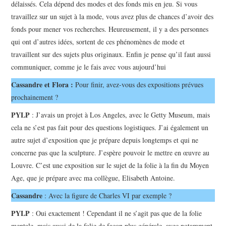
délaissés. Cela dépend des modes et des fonds mis en jeu. Si vous
travaillez sur un sujet à la mode, vous avez plus de chances d’avoir des
fonds pour mener vos recherches. Heureusement, il y a des personnes
qui ont d’autres idées, sortent de ces phénomènes de mode et
travaillent sur des sujets plus originaux. Enfin je pense qu’il faut aussi
communiquer, comme je le fais avec vous aujourd’hui
Cassandre et Flora :
Pour finir, avez-vous des expositions prévues
prochainement ?
PYLP
: J’avais un projet à Los Angeles, avec le Getty Museum, mais
cela ne s’est pas fait pour des questions logistiques. J’ai également un
autre sujet d’exposition que je prépare depuis longtemps et qui ne
concerne pas que la sculpture. J’espère pouvoir le mettre en œuvre au
Louvre. C’est une exposition sur le sujet de la folie à la fin du Moyen
Age, que je prépare avec ma collègue, Elisabeth Antoine.
Cassandre
: Avec la figure de Charles VI par exemple ?
PYLP
: Oui exactement ! Cependant il ne s’agit pas que de la folie
mentale, mais aussi de la folie de façon plus générale, avec notamment