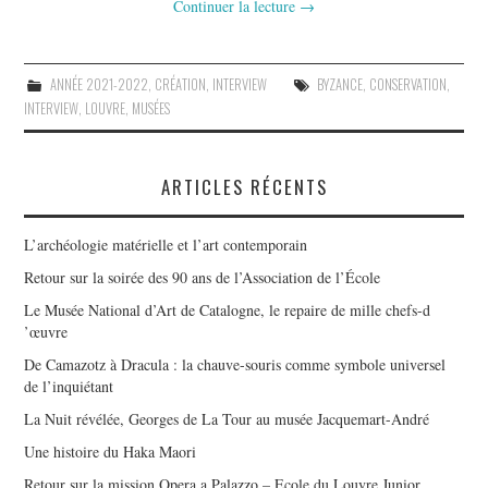
Continuer la lecture
→
ANNÉE 2021-2022
,
CRÉATION
,
INTERVIEW
BYZANCE
,
CONSERVATION
,
INTERVIEW
,
LOUVRE
,
MUSÉES
ARTICLES RÉCENTS
L’archéologie matérielle et l’art contemporain
Retour sur la soirée des 90 ans de l’Association de l’École
Le Musée National d’Art de Catalogne, le repaire de mille chefs-d
’œuvre
De Camazotz à Dracula : la chauve-souris comme symbole universel
de l’inquiétant
La Nuit révélée, Georges de La Tour au musée Jacquemart-André
Une histoire du Haka Maori
Retour sur la mission Opera a Palazzo – Ecole du Louvre Junior