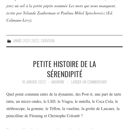
jetez un œil à la petite pépite nommée Les mots qui nous manquent,
écrite par Yolande Zauberman et Paulina Mikol Spiechowicz (Ed.
Calmann-Lévy).
ANNÉE 2021-2022
,
CRÉATION
PETITE HISTOIRE DE LA
SÉRENDIPITÉ
16 JANVIER 2022
ANONYME
LAISSER UN COMMENTAIRE
Quel point commun entre de la dynamite, des Post-it, une part de tarte
tatin, un micro-ondes, le LSD, le Viagra, le nutella, le Coca Cola, le
stéthoscope, la gomme, le Téflon, la vaseline, la grotte de Lascaux, la
pénicilline de Fleming et Christophe Colomb ?