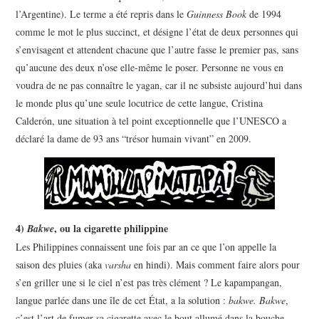
l’Argentine). Le terme a été repris dans le
Guinness Book
de 1994
comme le mot le plus succinct, et désigne l’état de deux personnes qui
s’envisagent et attendent chacune que l’autre fasse le premier pas, sans
qu’aucune des deux n’ose elle-même le poser. Personne ne vous en
voudra de ne pas connaître le yagan, car il ne subsiste aujourd’hui dans
le monde plus qu’une seule locutrice de cette langue, Cristina
Calderón, une situation à tel point exceptionnelle que l’UNESCO a
déclaré la dame de 93 ans “trésor humain vivant” en 2009.
4)
, ou la cigarette philippine
Bakwe
Les Philippines connaissent une fois par an ce que l’on appelle la
saison des pluies (aka
varsha
en hindi). Mais comment faire alors pour
s’en griller une si le ciel n’est pas très clément ? Le kapampangan,
langue parlée dans une île de cet État, a la solution :
bakwe. Bakwe
,
c’est l’art de fumer sa cigarette avec le bout allumé dans la bouche,