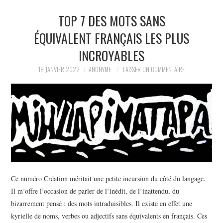
TOP 7 DES MOTS SANS
LA RÉDACTION
ÉQUIVALENT FRANÇAIS LES PLUS
LE JOURNAL
INCROYABLES
18 JANVIER 2022
ANONYME
LAISSER UN COMMENTAIRE
Ce numéro Création méritait une petite incursion du côté du langage.
Il m’offre l’occasion de parler de l’inédit, de l’inattendu, du
bizarrement pensé : des mots intraduisibles. Il existe en effet une
kyrielle de noms, verbes ou adjectifs sans équivalents en français. Ces