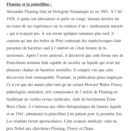
Fleming et la pénicilline :
Alexander Fleming était un biologiste britannique né en 1881. A l’été
1928, il quitta son laboratoire et partit en congé, laissant derrière lui
les restes de ses expériences sur la création d’un « médicament miracle
» qui n’avançait pas. À son retour quelques semaines plus tard, il
constata qu’une des boîtes de Pétri contenant des staphylocoques était
parsemée de bactéries sauf à l’endroit où s’était formée de la
moisissure. Après l’avoir analysée, il découvrit que cette forme rare de
Penicillium notatum était capable de sécréter un liquide qui avait tué
plusieurs chaînes de bactéries mortelles. Il comprit vite que cette
découverte était remarquable. Pourtant, sa publication passa inaperçue.
Ce n’est que des années plus tard qu’un certain Howard Walter Florey,
pathologiste australien, prit connaissance de l’article de Fleming en
feuilletant de vieilles revues médicales. Aidé du biochimiste Ernst
Boris Chain, il s’intéressa aux effets thérapeutiques du fameux liquide
et en 1941, administra la pénicilline à un patient pour la première fois.
Les résultats furent spectaculaires. Cette avancée médicale valut un
prix Nobel aux chercheurs Fleming, Florey et Chain.