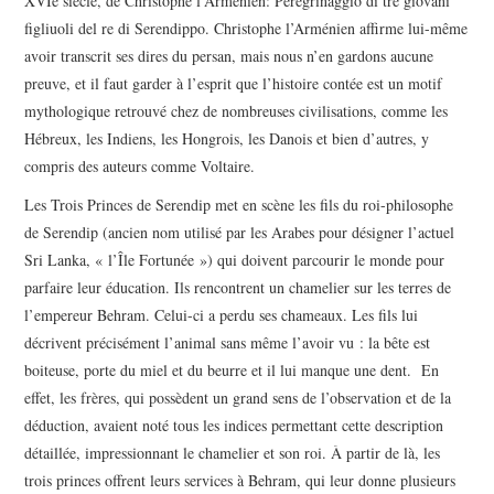
XVIe siècle, de Christophe l’Arménien: Peregrinaggio di tre giovani
figliuoli del re di Serendippo. Christophe l’Arménien affirme lui-même
avoir transcrit ses dires du persan, mais nous n’en gardons aucune
preuve, et il faut garder à l’esprit que l’histoire contée est un motif
mythologique retrouvé chez de nombreuses civilisations, comme les
Hébreux, les Indiens, les Hongrois, les Danois et bien d’autres, y
compris des auteurs comme Voltaire.
Les Trois Princes de Serendip met en scène les fils du roi-philosophe
de Serendip (ancien nom utilisé par les Arabes pour désigner l’actuel
Sri Lanka, « l’Île Fortunée ») qui doivent parcourir le monde pour
parfaire leur éducation. Ils rencontrent un chamelier sur les terres de
l’empereur Behram. Celui-ci a perdu ses chameaux. Les fils lui
décrivent précisément l’animal sans même l’avoir vu : la bête est
boiteuse, porte du miel et du beurre et il lui manque une dent. En
effet, les frères, qui possèdent un grand sens de l’observation et de la
déduction, avaient noté tous les indices permettant cette description
détaillée, impressionnant le chamelier et son roi. À partir de là, les
trois princes offrent leurs services à Behram, qui leur donne plusieurs