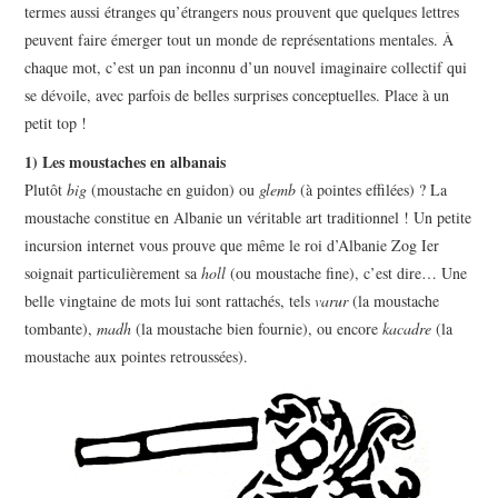
termes aussi étranges qu’étrangers nous prouvent que quelques lettres
peuvent faire émerger tout un monde de représentations mentales. À
chaque mot, c’est un pan inconnu d’un nouvel imaginaire collectif qui
se dévoile, avec parfois de belles surprises conceptuelles. Place à un
petit top !
1) Les moustaches en albanais
Plutôt
big
(moustache en guidon) ou
glemb
(à pointes effilées) ? La
moustache constitue en Albanie un véritable art traditionnel ! Un petite
incursion internet vous prouve que même le roi d’Albanie Zog Ier
soignait particulièrement sa
holl
(ou moustache fine), c’est dire… Une
belle vingtaine de mots lui sont rattachés, tels
varur
(la moustache
tombante),
madh
(la moustache bien fournie), ou encore
kacadre
(la
moustache aux pointes retroussées).