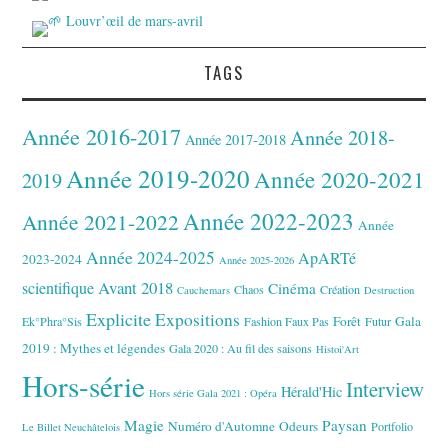
TAGS
Année 2016-2017
Année 2018-
Année 2017-2018
Année 2019-2020
Année 2020-2021
2019
Année 2022-2023
Année 2021-2022
Année
Année 2024-2025
ApARTé
2023-2024
Année 2025-2026
Avant 2018
scientifique
Cinéma
Chaos
Création
Cauchemars
Destruction
Explicite
Expositions
Forêt
Gala
Ek°Phra°Sis
Fashion Faux Pas
Futur
2019 : Mythes et légendes
Gala 2020 : Au fil des saisons
Histoi'Art
Hors-série
Interview
Hérald'Hic
Hors série Gala 2021 : Opéra
Magie
Paysan
Numéro d'Automne
Odeurs
Portfolio
Le Billet Neuchâtelois