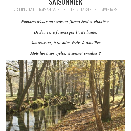
SAISONNIER
LA RÉDACTION
23 JUIN 2020
RAPHAËL VAUBOURDOLLE
LAISSER UN COMMENTAIRE
Nombres d’odes aux saisons furent écrites, chantées,
LE JOURNAL
Déclamées à foisons par l’aète hanté.
Saurez-vous, à sa suite, écrire à rimailler
Mots liés à ses cycles, et sonnet émailler ?