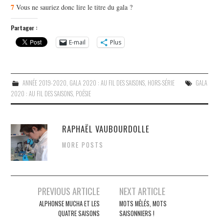
7
Vous ne sauriez donc lire le titre du gala ?
Partager :
E-mail
Plus
ANNÉE 2019-2020
,
GALA 2020 : AU FIL DES SAISONS
,
HORS-SÉRIE
GALA
2020 : AU FIL DES SAISONS
,
POÉSIE
RAPHAËL VAUBOURDOLLE
MORE POSTS
Navigation
PREVIOUS ARTICLE
NEXT ARTICLE
des
ALPHONSE MUCHA ET LES
MOTS MÊLÉS, MOTS
QUATRE SAISONS
SAISONNIERS !