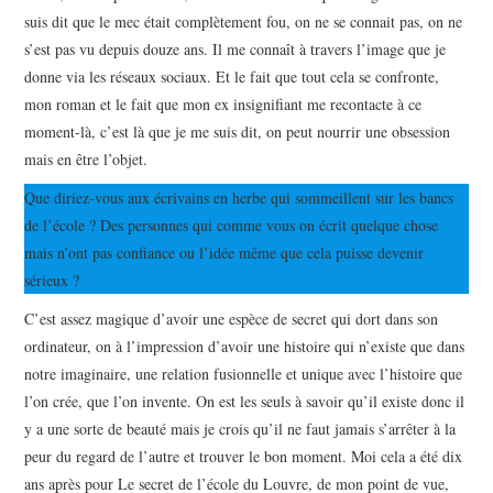
suis dit que le mec était complètement fou, on ne se connait pas, on ne
s’est pas vu depuis douze ans. Il me connaît à travers l’image que je
donne via les réseaux sociaux. Et le fait que tout cela se confronte,
mon roman et le fait que mon ex insignifiant me recontacte à ce
moment-là, c’est là que je me suis dit, on peut nourrir une obsession
mais en être l’objet.
Que diriez-vous aux écrivains en herbe qui sommeillent sur les bancs
de l’école ? Des personnes qui comme vous on écrit quelque chose
mais n’ont pas confiance ou l’idée même que cela puisse devenir
sérieux ?
C’est assez magique d’avoir une espèce de secret qui dort dans son
ordinateur, on à l’impression d’avoir une histoire qui n’existe que dans
notre imaginaire, une relation fusionnelle et unique avec l’histoire que
l’on crée, que l’on invente. On est les seuls à savoir qu’il existe donc il
y a une sorte de beauté mais je crois qu’il ne faut jamais s’arrêter à la
peur du regard de l’autre et trouver le bon moment. Moi cela a été dix
ans après pour Le secret de l’école du Louvre, de mon point de vue,