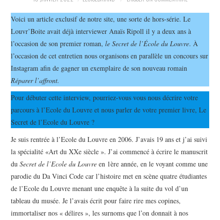
LA RÉDACTION
Voici un article exclusif de notre site, une sorte de hors-série. Le
Louvr’Boite avait déjà interviewer Anaïs Ripoll il y a deux ans à
LE JOURNAL
l’occasion de son premier roman,
le Secret de l’École du Louvre
. À
l’occasion de cet entretien nous organisons en parallèle un concours sur
Instagram afin de gagner un exemplaire de son nouveau romain
Réparer l’affront.
Pour débuter cette interview, pourriez-vous vous nous décrire votre
parcours à l’Ecole du Louvre et nous parler de votre premier livre, Le
Secret de l’Ecole du Louvre ?
Je suis rentrée à l’Ecole du Louvre en 2006. J’avais 19 ans et j’ai suivi
la spécialité «Art du XXe siècle ». J’ai commencé à écrire le manuscrit
du
Secret de l’Ecole du Louvre
en 1ère année, en le voyant comme une
parodie du Da Vinci Code car l’histoire met en scène quatre étudiantes
de l’Ecole du Louvre menant une enquête à la suite du vol d’un
tableau du musée. Je l’avais écrit pour faire rire mes copines,
immortaliser nos « délires », les surnoms que l’on donnait à nos