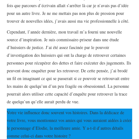
fois que parcours d’écrivain allait s’arrêter là car je n’avais pas d’idée
pour un autre livre. Je ne me mettais pas non plus de pression pour
trouver de nouvelles idées, j’avais aussi ma vie professionnelle à côté.
Cependant, l’année dernière, mon travail m’a fourni une nouvelle
source d’inspiration. Je suis commissaire-priseur dans une étude
d’huissiers de justice. J’ai été assez fascinée par le pouvoir
d’investigation des huissiers qui ont la charge de retrouver certaines
personnes pour récupérer des dettes et faire exécuter des jugements. Ils
peuvent donc enquêter pour les retrouver. De cette pensée, j’ai brodé
un fil en imaginant ce qui se passerait si ce pouvoir se retrouvait entre
les mains de quelqu’un d’un peu fragile ou obsessionnel. La personne
pourrait alors utiliser cette capacité d’enquête pour retrouver la trace
de quelqu’un qu’elle aurait perdu de vue.
Votre vie influence donc souvent vos histoires. Dans la dédicace de
votre livre, vous mentionnez vos amies qui vous auraient aidées à créer
le personnage d’Elodie, la meilleure amie. Y a-t-il d’autres détails
comme celui-ci dans votre histoire ?