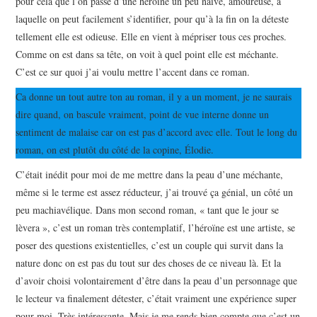
pour cela que l’on passe d’une héroïne un peu naïve, amoureuse, à
laquelle on peut facilement s’identifier, pour qu’à la fin on la déteste
tellement elle est odieuse. Elle en vient à mépriser tous ces proches.
Comme on est dans sa tête, on voit à quel point elle est méchante.
C’est ce sur quoi j’ai voulu mettre l’accent dans ce roman.
Ca donne un tout autre ton au roman, il y a un moment, je ne saurais
dire quand, on bascule vraiment, point de vue interne donne un
sentiment de malaise car on est pas d’accord avec elle. Tout le long du
roman, on est plutôt du côté de la copine, Élodie.
C’était inédit pour moi de me mettre dans la peau d’une méchante,
même si le terme est assez réducteur, j’ai trouvé ça génial, un côté un
peu machiavélique. Dans mon second roman, « tant que le jour se
lèvera », c’est un roman très contemplatif, l’héroïne est une artiste, se
poser des questions existentielles, c’est un couple qui survit dans la
nature donc on est pas du tout sur des choses de ce niveau là. Et la
d’avoir choisi volontairement d’être dans la peau d’un personnage que
le lecteur va finalement détester, c’était vraiment une expérience super
pour moi. Très intéressante. Mais je me rends bien compte que c’est un