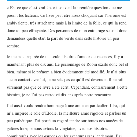
« Est-ce que c’est vrai ? » est souvent la première question que me
posent les lecteurs. Ce livre peut être assez choquant car l’héroïne est
ambivalente, très attachante mais à la limite de la folie, ce qui la rend
donc un peu effrayante. Des personnes de mon entourage se sont donc
demandées quelle était la part de vérité dans cette histoire un peu
sombre.
Je me suis inspirée de ma seule histoire d’amour de vacances, il y a
maintenant plus de dix ans. Le personnage de Robin existe donc bel et
bien, même si le prénom a bien évidemment été modifié. Je n’ai plus
aucun contact avec lui, je ne sais pas ce qu’il est devenu et il ne sait
sûrement pas que ce livre a été écrit. Cependant, contrairement à cette
histoire, je ne l’ai pas retrouvé dix ans après notre rencontre.
J’ai aussi voulu rendre hommage à une amie en particulier, Lisa, qui
m’a inspirée le rôle d’Elodie, la meilleure amie rigolote et parfois un
peu pathétique. J’ai porté un regard tendre sur toutes nos années de
galères lorsque nous avions la vingtaine, avec nos histoires
compliquées avec les garçons ou les aventures sans lendemain. J’ai