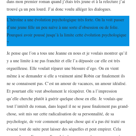
dans mon premier roman quand j’étais très jeune et à la relecture j’ai
trouvé ça un peu lourd. J’ai donc voulu alléger les dialogues.
L’héroïne a une évolution psychologique très forte. On la voit passer
d’une jeune fille un peu naïve à une sorte d’obsession ou de folie.
Pourquoi avoir poussé jusqu’à la limite cette évolution psychologique
?
Je pense que l’on a tous une Jeanne en nous et je voulais montrer qu’il
y a une limite à ne pas franchir et elle l’a dépassée car elle est très
orgueilleuse. Elle voulait réparer une blessure d’ego. On en vient
même à se demander si elle a vraiment aimé Robin car finalement ils
ne se connaissent pas. C’est un amour de vacances, un amour idéalisé.
Et pourtant elle veut absolument le récupérer. On a l’impression
qu’elle cherche plutôt à guérir quelque chose en elle. Je voulais que
tout l’intérêt du roman, dans lequel il ne se passe finalement pas grand-
chose, soit mis sur cette radicalisation de sa personnalité, de sa
psychologie, de voir comment quelque chose qui n’a pas été traité ou
évacué tout de suite peut laisser des séquelles et peut empirer. Cela