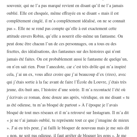
souvenir, qui ne l’a pas marqué revient en disant qu’il ne l’a jamais
oublié. Elle est choquée, même effrayée en se disant « mais il est
complètement cinglé, il m’a complètement idéalisé, on ne se connait
pas ». Elle ne se rend pas compte qu’elle à eut exactement cette
attitude envers Robin, qu’elle a nourrit elle-même un fantasme. On
peut donc être chacun l’un de ces personnages, on a tous eu des
fixettes, des idéalisations, des fantasmes sur des histoires qui n’ont
jamais été faites. On est probablement aussi le fantasme de quelqu’un,
on n’en sait rien. Pour l’anecdote, car c’est très drôle qui m’a inspiré
cela, j’ai un ex, vous allez croire que j’ai beaucoup d’ex (rires), avec
qui j’étais sortie à la fac avant de faire l’École du Louvre, j’étais très
jeune, dix-huit ans, l’histoire d’une soirée. Il m’a recontacté l’été où
j’écrivais ce roman, donc douze ans après, véridique, en me disant « tu
as été odieuse, tu m’as bloqué de partout » À l’époque je l’avais
bloqué de tout mes réseaux et il m’a retrouvé sur Instagram. Il m’a dit
« je ne t’ai jamais oublié, tu représente tout ce que j’imagine de mieux
». J’ai eu très peur, j’ai failli le bloquer de nouveau mais je me suis dit
« non, ne soit pas odieuse, il faut arrêter de bloquer les gens ». Je me