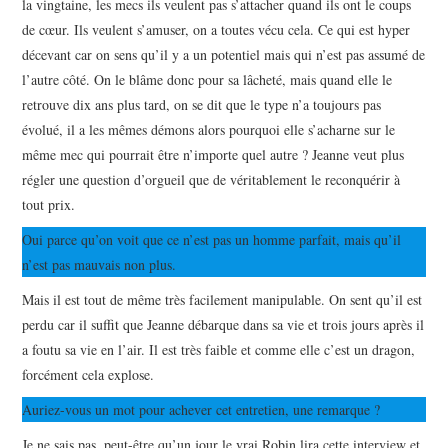
la vingtaine, les mecs ils veulent pas s’attacher quand ils ont le coups
de cœur. Ils veulent s’amuser, on a toutes vécu cela. Ce qui est hyper
décevant car on sens qu’il y a un potentiel mais qui n’est pas assumé de
l’autre côté. On le blâme donc pour sa lâcheté, mais quand elle le
retrouve dix ans plus tard, on se dit que le type n’a toujours pas
évolué, il a les mêmes démons alors pourquoi elle s’acharne sur le
même mec qui pourrait être n’importe quel autre ? Jeanne veut plus
régler une question d’orgueil que de véritablement le reconquérir à
tout prix.
Oui parce qu’on voit que ce n’est pas un homme parfait, mais qu’il
n’est pas mauvais non plus.
Mais il est tout de même très facilement manipulable. On sent qu’il est
perdu car il suffit que Jeanne débarque dans sa vie et trois jours après il
a foutu sa vie en l’air. Il est très faible et comme elle c’est un dragon,
forcément cela explose.
Auriez-vous un mot pour achever cet entretien, une remarque ?
Je ne sais pas, peut-être qu’un jour le vrai Robin lira cette interview et