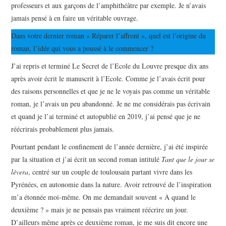
professeurs et aux garçons de l’amphithéâtre par exemple. Je n’avais
jamais pensé à en faire un véritable ouvrage.
Dans votre dernier roman « Réparer l’affront », quel est l’origine du
roman, l’idée qui vous a poussé à le commencer ?
J’ai repris et terminé Le Secret de l’Ecole du Louvre presque dix ans
après avoir écrit le manuscrit à l’Ecole. Comme je l’avais écrit pour
des raisons personnelles et que je ne le voyais pas comme un véritable
roman, je l’avais un peu abandonné. Je ne me considérais pas écrivain
et quand je l’ai terminé et autopublié en 2019, j’ai pensé que je ne
réécrirais probablement plus jamais.
Pourtant pendant le confinement de l’année dernière, j’ai été inspirée
par la situation et j’ai écrit un second roman intitulé
Tant que le jour se
lèvera
, centré sur un couple de toulousain partant vivre dans les
Pyrénées, en autonomie dans la nature. Avoir retrouvé de l’inspiration
m’a étonnée moi-même. On me demandait souvent « À quand le
deuxième ? » mais je ne pensais pas vraiment réécrire un jour.
D’ailleurs même après ce deuxième roman, je me suis dit encore une