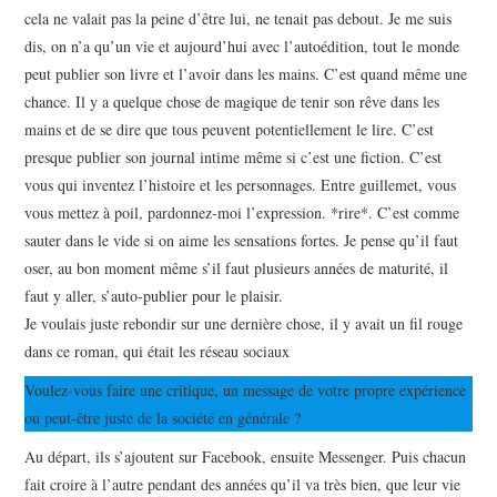
cela ne valait pas la peine d’être lui, ne tenait pas debout. Je me suis
dis, on n’a qu’un vie et aujourd’hui avec l’autoédition, tout le monde
peut publier son livre et l’avoir dans les mains. C’est quand même une
chance. Il y a quelque chose de magique de tenir son rêve dans les
mains et de se dire que tous peuvent potentiellement le lire. C’est
presque publier son journal intime même si c’est une fiction. C’est
vous qui inventez l’histoire et les personnages. Entre guillemet, vous
vous mettez à poil, pardonnez-moi l’expression. *rire*. C’est comme
sauter dans le vide si on aime les sensations fortes. Je pense qu’il faut
oser, au bon moment même s’il faut plusieurs années de maturité, il
faut y aller, s’auto-publier pour le plaisir.
Je voulais juste rebondir sur une dernière chose, il y avait un fil rouge
dans ce roman, qui était les réseau sociaux
Voulez-vous faire une critique, un message de votre propre expérience
ou peut-être juste de la société en générale ?
Au départ, ils s’ajoutent sur Facebook, ensuite Messenger. Puis chacun
fait croire à l’autre pendant des années qu’il va très bien, que leur vie