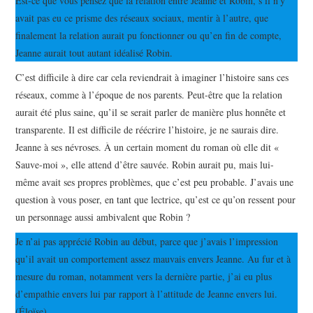
Est-ce que vous pensez que la relation entre Jeanne et Robin, s’il n’y
avait pas eu ce prisme des réseaux sociaux, mentir à l’autre, que
finalement la relation aurait pu fonctionner ou qu’en fin de compte,
Jeanne aurait tout autant idéalisé Robin.
C’est difficile à dire car cela reviendrait à imaginer l’histoire sans ces
réseaux, comme à l’époque de nos parents. Peut-être que la relation
aurait été plus saine, qu’il se serait parler de manière plus honnête et
transparente. Il est difficile de réécrire l’histoire, je ne saurais dire.
Jeanne à ses névroses. À un certain moment du roman où elle dit «
Sauve-moi », elle attend d’être sauvée. Robin aurait pu, mais lui-
même avait ses propres problèmes, que c’est peu probable. J’avais une
question à vous poser, en tant que lectrice, qu’est ce qu’on ressent pour
un personnage aussi ambivalent que Robin ?
Je n’ai pas apprécié Robin au début, parce que j’avais l’impression
qu’il avait un comportement assez mauvais envers Jeanne. Au fur et à
mesure du roman, notamment vers la dernière partie, j’ai eu plus
d’empathie envers lui par rapport à l’attitude de Jeanne envers lui.
(Éloïse)