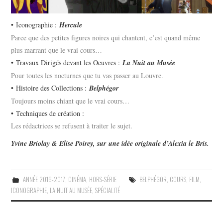
• Iconographie :
Hercule
Parce que des petites figures noires qui chantent, c’est quand même
plus marrant que le vrai cours…
• Travaux Dirigés devant les Oeuvres :
La Nuit au Musée
Pour toutes les nocturnes que tu vas passer au Louvre.
• Histoire des Collections :
Belphégor
Toujours moins chiant que le vrai cours…
• Techniques de création :
Les rédactrices se refusent à traiter le sujet.
Yvine Briolay & Elise Poirey, sur une idée originale d’Alexia le Bris.
ANNÉE 2016-2017
,
CINÉMA
,
HORS-SÉRIE
BELPHÉGOR
,
COURS
,
FILM
,
ICONOGRAPHIE
,
LA NUIT AU MUSÉE
,
SPÉCIALITÉ