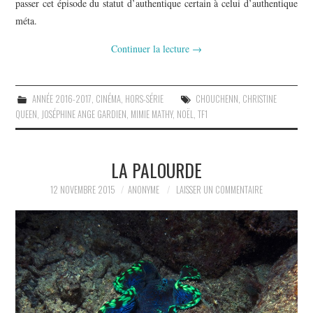
passer cet épisode du statut d’authentique certain à celui d’authentique
méta.
Continuer la lecture
→
ANNÉE 2016-2017
,
CINÉMA
,
HORS-SÉRIE
CHOUCHENN
,
CHRISTINE
QUEEN
,
JOSÉPHINE ANGE GARDIEN
,
MIMIE MATHY
,
NOËL
,
TF1
LA PALOURDE
12 NOVEMBRE 2015
ANONYME
LAISSER UN COMMENTAIRE