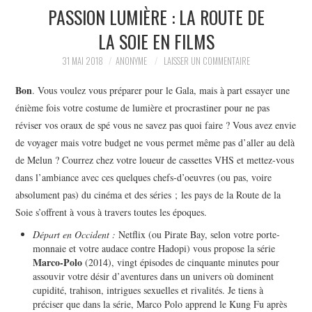
PASSION LUMIÈRE : LA ROUTE DE
LA SOIE EN FILMS
31 MAI 2018
ANONYME
LAISSER UN COMMENTAIRE
Bon
. Vous voulez vous préparer pour le Gala, mais à part essayer une
énième fois votre costume de lumière et procrastiner pour ne pas
réviser vos oraux de spé vous ne savez pas quoi faire ? Vous avez envie
de voyager mais votre budget ne vous permet même pas d’aller au delà
de Melun ? Courrez chez votre loueur de cassettes VHS et mettez-vous
dans l’ambiance avec ces quelques chefs-d’oeuvres (ou pas, voire
absolument pas) du cinéma et des séries ; les pays de la Route de la
Soie s’offrent à vous à travers toutes les époques.
Départ en Occident :
Netflix (ou Pirate Bay, selon votre porte-
monnaie et votre audace contre Hadopi) vous propose la série
Marco-Polo
(2014), vingt épisodes de cinquante minutes pour
assouvir votre désir d’aventures dans un univers où dominent
cupidité, trahison, intrigues sexuelles et rivalités. Je tiens à
préciser que dans la série, Marco Polo apprend le Kung Fu après