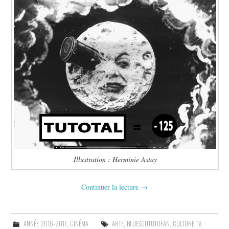
Illustration : Herminie Astay
Continuer la lecture
→
ANNÉE 2016-2017
,
CINÉMA
ARTE
,
BLUESDUTUTOFAN
,
CULTURE TV
,