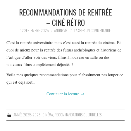
RECOMMANDATIONS DE RENTRÉE
LA RÉDACTION
– CINÉ RÉTRO
LE JOURNAL
12 SEPTEMBRE 2025
ANONYME
LAISSER UN COMMENTAIRE
C’est la rentrée universitaire mais c’est aussi la rentrée du cinéma. Et
quoi de mieux pour la rentrée des futurs archéologues et historiens de
l’art que d’aller voir des vieux films à nouveau en salle ou des
nouveaux films complètement déjantés ?
Voilà mes quelques recommandations pour n’absolument pas louper ce
qui est déjà sorti.
Continuer la lecture
→
ANNÉE 2025-2026
,
CINÉMA
,
RECOMMANDATIONS CULTURELLES