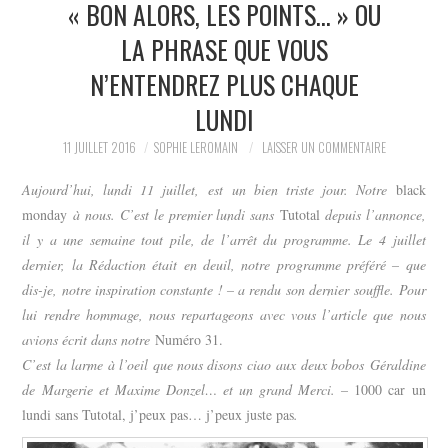
« BON ALORS, LES POINTS… » OU
LA PHRASE QUE VOUS
N’ENTENDREZ PLUS CHAQUE
LUNDI
11 JUILLET 2016
SOPHIE LEROMAIN
LAISSER UN COMMENTAIRE
Aujourd’hui, lundi 11 juillet, est un bien triste jour. Notre
black
monday
à nous. C’est le premier lundi sans
Tutotal
depuis l’annonce,
il y a une semaine tout pile, de l’arrêt du programme. Le 4 juillet
dernier, la Rédaction était en deuil, notre programme préféré – que
dis-je, notre inspiration constante ! – a rendu son dernier
souffle. Pour
lui rendre hommage, nous repartageons avec vous l’article que nous
avions écrit dans notre
Numéro 31
.
C’est la larme à l’oeil que nous disons ciao aux deux bobos Géraldine
de Margerie et Maxime Donzel… et un grand Merci. –
1000 car un
lundi sans Tutotal, j’peux pas… j’peux juste pas
.