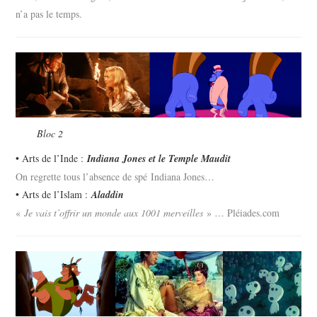
n’a pas le temps.
Bloc 2
• Arts de l’Inde :
Indiana Jones et le Temple Maudit
On regrette tous l’absence de spé Indiana Jones…
• Arts de l’Islam :
Aladdin
«
Je vais t’offrir un monde aux 1001 merveilles
» …
Pléiades.com