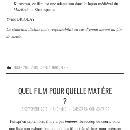
Kurosawa, ce film est une adaptation dans le Japon médiéval du
MacBeth
de Shakespeare.
Yvine BRIOLAY
La rédaction décline toute responsabilité en cas d’ennui devant un film
de merde.
ANNÉE 2017-2018
,
CINÉMA
,
HORS-SÉRIE
QUEL FILM POUR QUELLE MATIÈRE
?
5 SEPTEMBRE 2016
ANONYME
LAISSER UN COMMENTAIRE
Puisqu’en septembre, il n’y a pas (
encore
) beaucoup de cours, voici
une liste non-exhaustive de quelques films très sérieux pour préparer