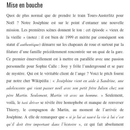
Mise en bouche
Quoi de plus normal que de prendre le train Tours-Austerlitz pour
Noël ? Notre Joséphine est sur le point d’entamer une nouvelle
mission. Les premières scènes donnent le ton : cet épisode « vieux de
la vieille » (notez : il est bien de 1999 et mérite par conséquent son
statut d’
authentique
) démarre sur les chapeaux de roue et surtout par la
filature d’une famille précédemment rencontrée sur un quai de la gare.
Ce premier émerveillement est à mettre en parallèle avec une passion
personnelle pour Sophie Calle : Josy y frôle l’underground et se pare
de mystère. Qui est le véritable client de l’ange ? Voici le pitch fourni
par notre cher Wikipédia : «
Joséphine vient en aide à Sandrine, une
adolescente qui vient passer noël avec son petit frère Julien chez son
père Martin. Seulement, Martin vit avec un homme.
» Seulement,
voilà, le
taxi driver
se révèle être homophobe et manque de renverser
Thierry, le compagnon de Martin, au moment de l’arrivée de
Joséphine. À elle de remarquer que «
si je lui ai sauvé la vie à lui c’est
qu’il doit être important dans l’histoire
», ce qui fait absolument