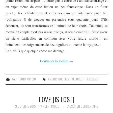
points restent en suspens), d’autre part à cause de l’ambiance étrange et
du sujet même de cette fiction un peu fantastique. Dans un futur
proche, les célibataires sont enfermés dans un hôtel avec pour but
(obligation ?) de trouver un partenaire sous quarante jours. S’ils
échouent, ils sont transformés en l’animal de leur choix. Toutefois, se
mettre en couple n’est pas si aisé que ça, il semblerait qu’il faille avoir
un signe particulier en commun avec votre future moitié : un
boitement, des saignements de nez réguliers ou même la myopie…
Et c’est là que quelque chose me dérange.
Continuer la lecture
→
AVANT 2018
,
CINÉMA
AMOUR
,
COUPLES
,
PALOURDE
,
THE LOBSTER
LOVE (IS LOST)
9 OCTOBRE 2015
VINCENT PAQUOT
LAISSER UN COMMENTAIRE