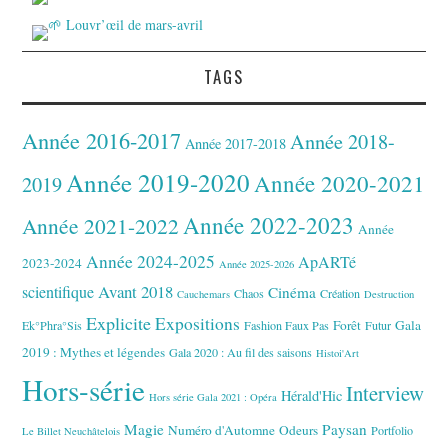
TAGS
Année 2016-2017
Année 2018-
Année 2017-2018
Année 2019-2020
Année 2020-2021
2019
Année 2022-2023
Année 2021-2022
Année
Année 2024-2025
ApARTé
2023-2024
Année 2025-2026
Avant 2018
scientifique
Cinéma
Chaos
Création
Cauchemars
Destruction
Explicite
Expositions
Forêt
Gala
Ek°Phra°Sis
Fashion Faux Pas
Futur
2019 : Mythes et légendes
Gala 2020 : Au fil des saisons
Histoi'Art
Hors-série
Interview
Hérald'Hic
Hors série Gala 2021 : Opéra
Magie
Paysan
Numéro d'Automne
Odeurs
Portfolio
Le Billet Neuchâtelois