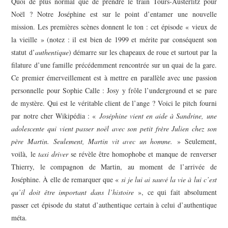
Quoi de plus normal que de prendre le train Tours-Austerlitz pour
Noël ? Notre Joséphine est sur le point d’entamer une nouvelle
mission. Les premières scènes donnent le ton : cet épisode « vieux de
la vieille » (notez : il est bien de 1999 et mérite par conséquent son
statut d’
authentique
) démarre sur les chapeaux de roue et surtout par la
filature d’une famille précédemment rencontrée sur un quai de la gare.
Ce premier émerveillement est à mettre en parallèle avec une passion
personnelle pour Sophie Calle : Josy y frôle l’underground et se pare
de mystère. Qui est le véritable client de l’ange ? Voici le pitch fourni
par notre cher Wikipédia : «
Joséphine vient en aide à Sandrine, une
adolescente qui vient passer noël avec son petit frère Julien chez son
père Martin. Seulement, Martin vit avec un homme.
» Seulement,
voilà, le
taxi driver
se révèle être homophobe et manque de renverser
Thierry, le compagnon de Martin, au moment de l’arrivée de
Joséphine. À elle de remarquer que «
si je lui ai sauvé la vie à lui c’est
qu’il doit être important dans l’histoire
», ce qui fait absolument
passer cet épisode du statut d’authentique certain à celui d’authentique
méta.