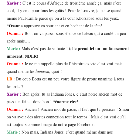
Xavier :
C’est le cours d’Afrique de troisième année ça, mais c’est
cool, il y en a pour tous les goûts ! Pour le Louvre, je pense quand
même Paul-Émile parce qu’on a la cour Khorsabad sous les yeux.
Osanna
*
approuve en souriant et en hochant de la tête*.
Osanna :
Bon, on va passer sous silence ce bateau qui a coulé un peu
après mais….
Marie :
(elle prend ici un ton faussement
Mais c’est pas de sa faute !
innocent, NDLR)
Osanna :
Je ne me rappelle plus de l’histoire exacte c’est vrai mais
quand même les
lamassu
, quoi !
LB :
Du coup Botta est un peu votre figure de proue unanime à tous
les trois ?
Xavier :
Bon après, tu as Indiana Jones, c’était notre ancien mot de
*énorme rire*
passe en fait… donc bon !
Osanna :
Ancien ! Ancien mot de passe, il faut que tu précises ! Sinon
on va avoir des alertes connexion tout le temps ! Mais c’est vrai qu’il
est toujours comme image de notre page Facebook.
Marie :
Non mais, Indiana Jones, c’est quand même dans nos