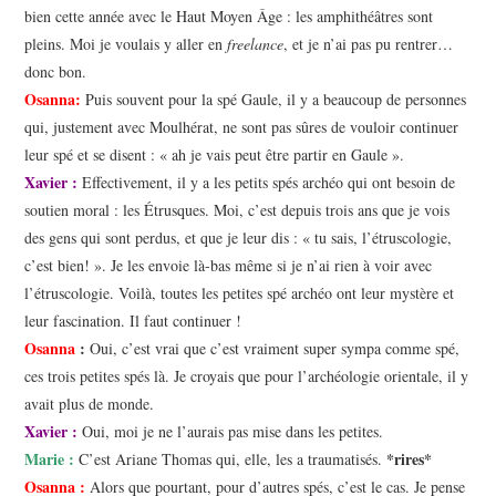
bien cette année avec le Haut Moyen Âge : les amphithéâtres sont
pleins. Moi je voulais y aller en
freelance
, et je n’ai pas pu rentrer…
donc bon.
Osanna:
Puis souvent pour la spé Gaule, il y a beaucoup de personnes
qui, justement avec Moulhérat, ne sont pas sûres de vouloir continuer
leur spé et se disent : « ah je vais peut être partir en Gaule ».
Xavier :
Effectivement, il y a les petits spés archéo qui ont besoin de
soutien moral : les Étrusques. Moi, c’est depuis trois ans que je vois
des gens qui sont perdus, et que je leur dis : « tu sais, l’étruscologie,
c’est bien! ». Je les envoie là-bas même si je n’ai rien à voir avec
l’étruscologie. Voilà, toutes les petites spé archéo ont leur mystère et
leur fascination. Il faut continuer !
Osanna
:
Oui, c’est vrai que c’est vraiment super sympa comme spé,
ces trois petites spés là. Je croyais que pour l’archéologie orientale, il y
avait plus de monde.
Xavier :
Oui, moi je ne l’aurais pas mise dans les petites.
Marie :
*rires*
C’est Ariane Thomas qui, elle, les a traumatisés.
Osanna :
Alors que pourtant, pour d’autres spés, c’est le cas. Je pense