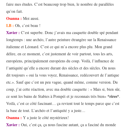
faire mes études. C’est beaucoup trop bien, le nombre de parallèles
qu’on fait.
Osanna
:
Moi aussi.
LB :
Oh, c’est beau !
Xavier :
C’est superbe. Donc j’avais ma casquette double spé pendant
longtemps : une archéo, l’autre peinture étrangère sur la Renaissance
italienne et Léonard. C’est ce qui m’a encore plus plu. Mon grand
délire, en ce moment, c’est justement de voir partout, tous les arts,
européens, principalement européens du coup. Voilà, l’influence de
l’antiquité qu’elle a encore durant des siècles et des siècles. On nous
dit toujours « oui la vous voyez, Renaissance, redécouvert de l’antique
etc.». Sauf que c’est un peu vague, quand même, comme version. Du
coup, j’ai cette réaction, avec ma double casquette : « Mais si, bien sûr,
*rires*
ce sont les bains de Stabies à Pompéi et je reconnais très bien»
.
Voilà, c’est ce côté fascinant… ça revient tout le temps parce que c’est
la base de tout. L’archéo et l’antiquité y a juste…
Osanna :
Y a juste le côté mystérieux!
Xavier :
Oui, c’est ça, ça nous fascine autant, ça a fasciné du monde