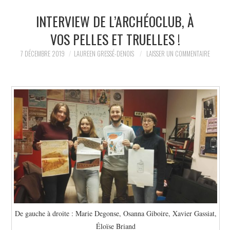
INTERVIEW DE L’ARCHÉOCLUB, À
LA RÉDACTION
VOS PELLES ET TRUELLES !
LE JOURNAL
7 DÉCEMBRE 2019
LAUREEN GRESSÉ-DENOIS
LAISSER UN COMMENTAIRE
De gauche à droite : Marie Degonse, Osanna Giboire, Xavier Gassiat,
Éloïse Briand