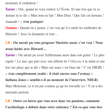
moments d’exaltation !
Xavier :
Oui, quand tu veux rentrer à l’École. Et une fois que tu es
dedans tu te dis « Mais non en fait ! Mon Dieu ! Que fait cet homme !
(ton paniqué)
Aaaaaah ! »
Osanna :
Quand on y pense, c’est vrai qu’il a imité les méthodes de
Mariette ! Avec la dynamite et tout…
LB :
On aurait pu vous proposer Mariette aussi, c’est vrai ! Nous
avons hésité avec Howard…
Xavier :
On aurait pu avoir Schliemann aussi dans son genre ! Le plus
rigolo ! Le mec qui part avec son édition de l’
Odyssée
à la main et une
fois sur place qui se dit « Mais oui mais c’est bien sûr ! C’est TROIE !
(ton complètement exalté : il était encore sous l’ecstasy «
»
Indiana Jones » semble-t-il au moment de l’interview, NDLR)
.
Mais Monsieur, ce n’est pas comme ça qu’on travaille ici ! Y en a des
marrants partout.
LB :
Outre ces héros que vous avez dans vos passions, comment
l’archéologie a débuté dans votre existence ? Est-ce-que vous êtes