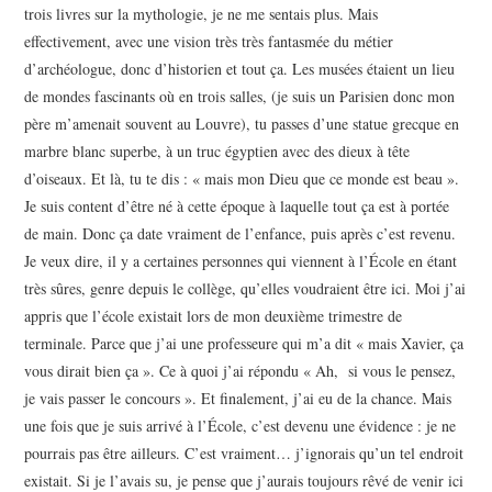
trois livres sur la mythologie, je ne me sentais plus. Mais
effectivement, avec une vision très très fantasmée du métier
d’archéologue, donc d’historien et tout ça. Les musées étaient un lieu
de mondes fascinants où en trois salles, (je suis un Parisien donc mon
père m’amenait souvent au Louvre), tu passes d’une statue grecque en
marbre blanc superbe, à un truc égyptien avec des dieux à tête
d’oiseaux. Et là, tu te dis : « mais mon Dieu que ce monde est beau ».
Je suis content d’être né à cette époque à laquelle tout ça est à portée
de main. Donc ça date vraiment de l’enfance, puis après c’est revenu.
Je veux dire, il y a certaines personnes qui viennent à l’École en étant
très sûres, genre depuis le collège, qu’elles voudraient être ici. Moi j’ai
appris que l’école existait lors de mon deuxième trimestre de
terminale. Parce que j’ai une professeure qui m’a dit « mais Xavier, ça
vous dirait bien ça ». Ce à quoi j’ai répondu « Ah, si vous le pensez,
je vais passer le concours ». Et finalement, j’ai eu de la chance. Mais
une fois que je suis arrivé à l’École, c’est devenu une évidence : je ne
pourrais pas être ailleurs. C’est vraiment… j’ignorais qu’un tel endroit
existait. Si je l’avais su, je pense que j’aurais toujours rêvé de venir ici