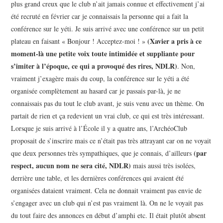
plus grand creux que le club n’ait jamais connue et effectivement j’ai
été recruté en février car je connaissais la personne qui a fait la
conférence sur le yéti. Je suis arrivé avec une conférence sur un petit
(Xavier a pris à ce
plateau en faisant « Bonjour ! Acceptez-moi ! »
moment-là une petite voix toute intimidée et suppliante pour
s’imiter à l’époque, ce qui a provoqué des rires, NDLR)
. Non,
vraiment j’exagère mais du coup, la conférence sur le yéti a été
organisée complètement au hasard car je passais par-là, je ne
connaissais pas du tout le club avant, je suis venu avec un thème. On
partait de rien et ça redevient un vrai club, ce qui est très intéressant.
Lorsque je suis arrivé à l’École il y a quatre ans, l’ArchéoClub
proposait de s’inscrire mais ce n’était pas très attrayant car on ne voyait
(par
que deux personnes très sympathiques, que je connais, d’ailleurs
respect, aucun nom ne sera cité, NDLR)
mais aussi très isolées,
derrière une table, et les dernières conférences qui avaient été
organisées dataient vraiment. Cela ne donnait vraiment pas envie de
s’engager avec un club qui n’est pas vraiment là. On ne le voyait pas
du tout faire des annonces en début d’amphi etc. Il était plutôt absent