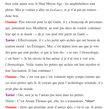
bien cette année avec le Haut Moyen Âge : les amphithéâtres sont
pleins. Moi je voulais y aller en
freelance
, et je n’ai pas pu rentrer…
donc bon.
Osanna:
Puis souvent pour la spé Gaule, il y a beaucoup de personnes
qui, justement avec Moulhérat, ne sont pas sûres de vouloir continuer
leur spé et se disent : « ah je vais peut être partir en Gaule ».
Xavier :
Effectivement, il y a les petits spés archéo qui ont besoin de
soutien moral : les Étrusques. Moi, c’est depuis trois ans que je vois
des gens qui sont perdus, et que je leur dis : « tu sais, l’étruscologie,
c’est bien! ». Je les envoie là-bas même si je n’ai rien à voir avec
l’étruscologie. Voilà, toutes les petites spé archéo ont leur mystère et
leur fascination. Il faut continuer !
Osanna
:
Oui, c’est vrai que c’est vraiment super sympa comme spé,
ces trois petites spés là. Je croyais que pour l’archéologie orientale, il y
avait plus de monde.
Xavier :
Oui, moi je ne l’aurais pas mise dans les petites.
Marie :
*rires*
C’est Ariane Thomas qui, elle, les a traumatisés.
Osanna :
Alors que pourtant, pour d’autres spés, c’est le cas. Je pense