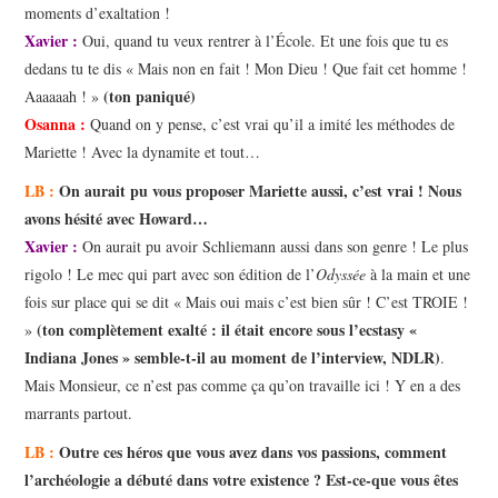
moments d’exaltation !
Xavier :
Oui, quand tu veux rentrer à l’École. Et une fois que tu es
dedans tu te dis « Mais non en fait ! Mon Dieu ! Que fait cet homme !
(ton paniqué)
Aaaaaah ! »
Osanna :
Quand on y pense, c’est vrai qu’il a imité les méthodes de
Mariette ! Avec la dynamite et tout…
LB :
On aurait pu vous proposer Mariette aussi, c’est vrai ! Nous
avons hésité avec Howard…
Xavier :
On aurait pu avoir Schliemann aussi dans son genre ! Le plus
rigolo ! Le mec qui part avec son édition de l’
Odyssée
à la main et une
fois sur place qui se dit « Mais oui mais c’est bien sûr ! C’est TROIE !
(ton complètement exalté : il était encore sous l’ecstasy «
»
Indiana Jones » semble-t-il au moment de l’interview, NDLR)
.
Mais Monsieur, ce n’est pas comme ça qu’on travaille ici ! Y en a des
marrants partout.
LB :
Outre ces héros que vous avez dans vos passions, comment
l’archéologie a débuté dans votre existence ? Est-ce-que vous êtes