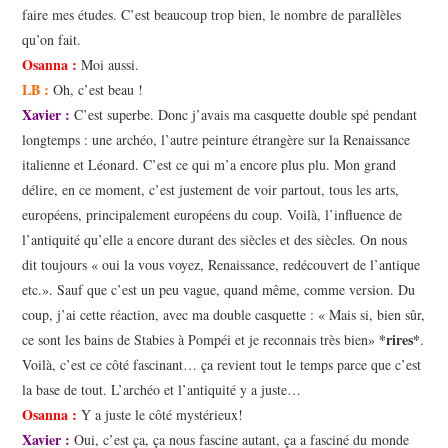
faire mes études. C’est beaucoup trop bien, le nombre de parallèles
qu’on fait.
Osanna
:
Moi aussi.
LB :
Oh, c’est beau !
Xavier :
C’est superbe. Donc j’avais ma casquette double spé pendant
longtemps : une archéo, l’autre peinture étrangère sur la Renaissance
italienne et Léonard. C’est ce qui m’a encore plus plu. Mon grand
délire, en ce moment, c’est justement de voir partout, tous les arts,
européens, principalement européens du coup. Voilà, l’influence de
l’antiquité qu’elle a encore durant des siècles et des siècles. On nous
dit toujours « oui la vous voyez, Renaissance, redécouvert de l’antique
etc.». Sauf que c’est un peu vague, quand même, comme version. Du
coup, j’ai cette réaction, avec ma double casquette : « Mais si, bien sûr,
*rires*
ce sont les bains de Stabies à Pompéi et je reconnais très bien»
.
Voilà, c’est ce côté fascinant… ça revient tout le temps parce que c’est
la base de tout. L’archéo et l’antiquité y a juste…
Osanna :
Y a juste le côté mystérieux!
Xavier :
Oui, c’est ça, ça nous fascine autant, ça a fasciné du monde