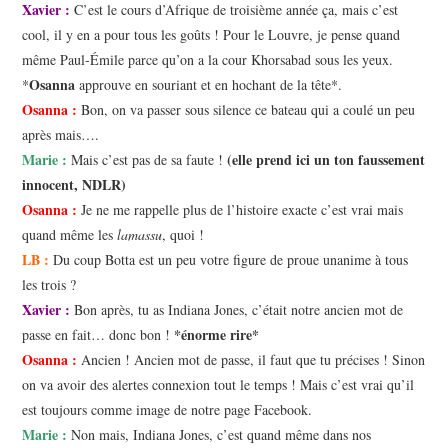
Xavier :
C’est le cours d’Afrique de troisième année ça, mais c’est
cool, il y en a pour tous les goûts ! Pour le Louvre, je pense quand
même Paul-Émile parce qu’on a la cour Khorsabad sous les yeux.
Osanna
*
approuve en souriant et en hochant de la tête*.
Osanna :
Bon, on va passer sous silence ce bateau qui a coulé un peu
après mais….
Marie :
(elle prend ici un ton faussement
Mais c’est pas de sa faute !
innocent, NDLR)
Osanna :
Je ne me rappelle plus de l’histoire exacte c’est vrai mais
quand même les
lamassu
, quoi !
LB :
Du coup Botta est un peu votre figure de proue unanime à tous
les trois ?
Xavier :
Bon après, tu as Indiana Jones, c’était notre ancien mot de
*énorme rire*
passe en fait… donc bon !
Osanna :
Ancien ! Ancien mot de passe, il faut que tu précises ! Sinon
on va avoir des alertes connexion tout le temps ! Mais c’est vrai qu’il
est toujours comme image de notre page Facebook.
Marie :
Non mais, Indiana Jones, c’est quand même dans nos