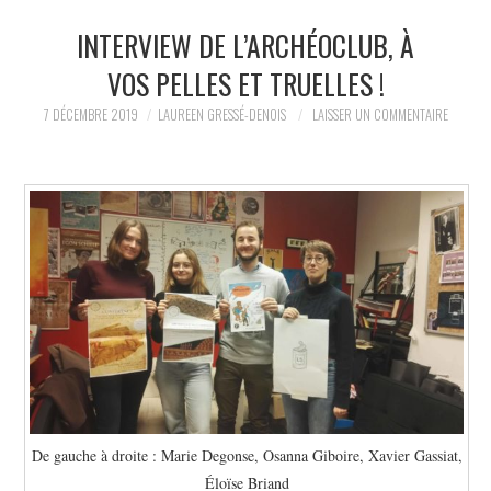
INTERVIEW DE L’ARCHÉOCLUB, À
LA RÉDACTION
VOS PELLES ET TRUELLES !
LE JOURNAL
7 DÉCEMBRE 2019
LAUREEN GRESSÉ-DENOIS
LAISSER UN COMMENTAIRE
De gauche à droite : Marie Degonse, Osanna Giboire, Xavier Gassiat,
Éloïse Briand