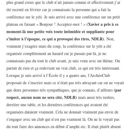
plus grand creux que le club n’ait jamais connue et effectivement j’ai
été recruté en février car je connaissais la personne qui a fait la
conférence sur le yéti. Je suis arrivé avec une conférence sur un petit
(Xavier a pris à ce
plateau en faisant « Bonjour ! Acceptez-moi ! »
moment-là une petite voix toute intimidée et suppliante pour
s’imiter à l’époque, ce qui a provoqué des rires, NDLR)
. Non,
vraiment j’exagère mais du coup, la conférence sur le yéti a été
organisée complètement au hasard car je passais par-là, je ne
connaissais pas du tout le club avant, je suis venu avec un thème. On
partait de rien et ça redevient un vrai club, ce qui est très intéressant.
Lorsque je suis arrivé à l’École il y a quatre ans, l’ArchéoClub
proposait de s’inscrire mais ce n’était pas très attrayant car on ne voyait
(par
que deux personnes très sympathiques, que je connais, d’ailleurs
respect, aucun nom ne sera cité, NDLR)
mais aussi très isolées,
derrière une table, et les dernières conférences qui avaient été
organisées dataient vraiment. Cela ne donnait vraiment pas envie de
s’engager avec un club qui n’est pas vraiment là. On ne le voyait pas
du tout faire des annonces en début d’amphi etc. Il était plutôt absent