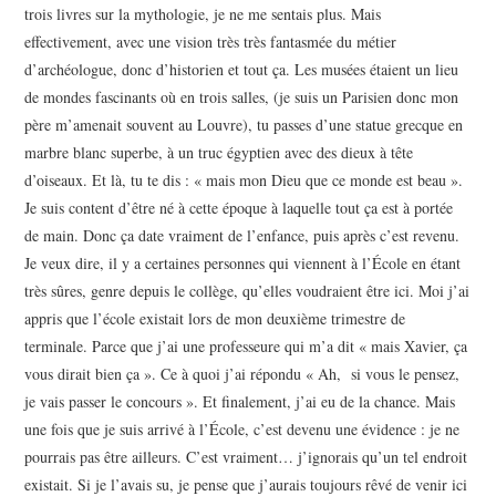
trois livres sur la mythologie, je ne me sentais plus. Mais
effectivement, avec une vision très très fantasmée du métier
d’archéologue, donc d’historien et tout ça. Les musées étaient un lieu
de mondes fascinants où en trois salles, (je suis un Parisien donc mon
père m’amenait souvent au Louvre), tu passes d’une statue grecque en
marbre blanc superbe, à un truc égyptien avec des dieux à tête
d’oiseaux. Et là, tu te dis : « mais mon Dieu que ce monde est beau ».
Je suis content d’être né à cette époque à laquelle tout ça est à portée
de main. Donc ça date vraiment de l’enfance, puis après c’est revenu.
Je veux dire, il y a certaines personnes qui viennent à l’École en étant
très sûres, genre depuis le collège, qu’elles voudraient être ici. Moi j’ai
appris que l’école existait lors de mon deuxième trimestre de
terminale. Parce que j’ai une professeure qui m’a dit « mais Xavier, ça
vous dirait bien ça ». Ce à quoi j’ai répondu « Ah, si vous le pensez,
je vais passer le concours ». Et finalement, j’ai eu de la chance. Mais
une fois que je suis arrivé à l’École, c’est devenu une évidence : je ne
pourrais pas être ailleurs. C’est vraiment… j’ignorais qu’un tel endroit
existait. Si je l’avais su, je pense que j’aurais toujours rêvé de venir ici