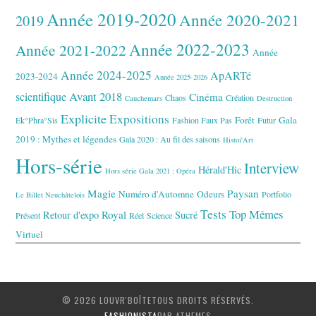
Année 2019-2020
Année 2020-2021
2019
Année 2022-2023
Année 2021-2022
Année
Année 2024-2025
ApARTé
2023-2024
Année 2025-2026
Avant 2018
scientifique
Cinéma
Chaos
Création
Cauchemars
Destruction
Explicite
Expositions
Forêt
Gala
Ek°Phra°Sis
Fashion Faux Pas
Futur
2019 : Mythes et légendes
Gala 2020 : Au fil des saisons
Histoi'Art
Hors-série
Interview
Hérald'Hic
Hors série Gala 2021 : Opéra
Magie
Paysan
Numéro d'Automne
Odeurs
Portfolio
Le Billet Neuchâtelois
Tests
Top Mêmes
Royal
Retour d'expo
Sucré
Présent
Réel
Science
Virtuel
© 2026 LOUVR'BOÎTETOUS DROITS RÉSERVÉS.
FASHIONISTA
PAR ATHEMES