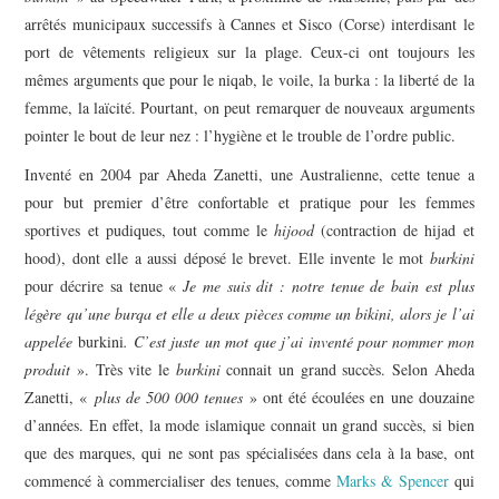
arrêtés municipaux successifs à Cannes et Sisco (Corse) interdisant le
port de vêtements religieux sur la plage. Ceux-ci ont toujours les
mêmes arguments que pour le niqab, le voile, la burka : la liberté de la
femme, la laïcité. Pourtant, on peut remarquer de nouveaux arguments
pointer le bout de leur nez : l’hygiène et le trouble de l’ordre public.
Inventé en 2004 par Aheda Zanetti, une Australienne, cette tenue a
pour but premier d’être confortable et pratique pour les femmes
sportives et pudiques, tout comme le
hijood
(contraction de hijad et
hood), dont elle a aussi déposé le brevet. Elle invente le mot
burkini
pour décrire sa tenue «
Je me suis dit : notre tenue de bain est plus
légère qu’une burqa et elle a deux pièces comme un bikini, alors je l’ai
appelée
burkini
. C’est juste un mot que j’ai inventé pour nommer mon
produit
». Très vite le
burkini
connait un grand succès. Selon Aheda
Zanetti, «
plus de 500 000 tenues
» ont été écoulées en une douzaine
d’années. En effet, la mode islamique connait un grand succès, si bien
que des marques, qui ne sont pas spécialisées dans cela à la base, ont
commencé à commercialiser des tenues, comme
Marks & Spencer
qui