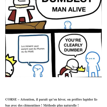
CORSE – Attention, il paraît qu’en hiver, on préfère lapider là-
bas avec des clémentines ! Méthode plus naturelle !