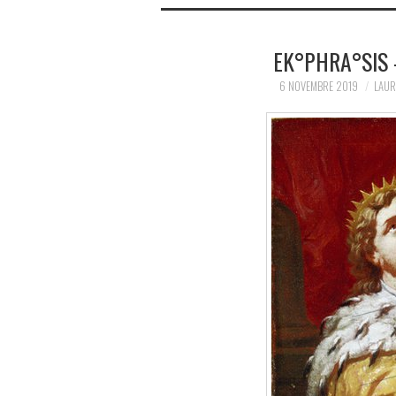
EK°PHRA°SIS
6 NOVEMBRE 2019
LAUR