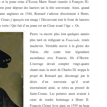
e et la jeune reine d’Écosse Marie Stuart (mariée à François II).
te pour déposer des lauriers sur la tête souveraine. Ainsi, quand
ains anglaises en 1544, Ronsard s’adresse directement à Henri,
s Césars j’aperçois ton image / Découvrant tout le front de lauriers
a vertu / Qui fait d’un jeune roi un César avant l’âge ». Or,
Pierre va encore plus loin quelques années
plus tard en rédigeant sa
Franciade
, restée
inachevée. Véritable œuvre à la gloire des
Valois, elle conte leur légendaire
ascendance avec Francus, fils d’Hector.
L’ouvrage devait compter vingt-quatre
chants mais la mort de Charles IX stop
pa le
projet de Ronsard qui, découragé par le
décès d’un souverain qu’il avait
énormément aimé, se retira au prieuré de
Saint-Cosme. Les peintres aussi avaient à
cœur de rendre hommage à Henri II.
François Clouet livre ainsi en 1559 un beau