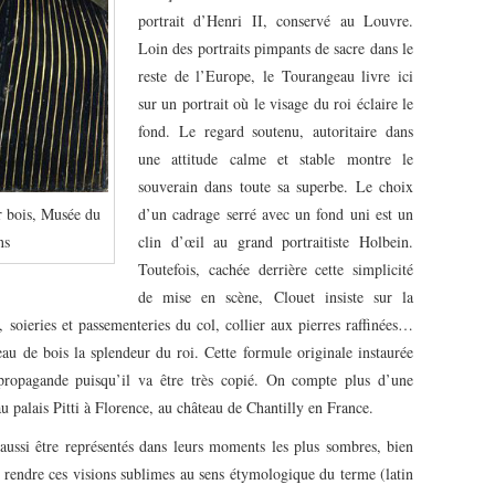
portrait d’Henri II, conservé au Louvre.
Loin des portraits pimpants de sacre dans le
reste de l’Europe, le Tourangeau livre ici
sur un portrait où le visage du roi éclaire le
fond. Le regard soutenu, autoritaire dans
une attitude calme et stable montre le
souverain dans toute sa superbe. Le choix
d’un cadrage serré avec un fond uni est un
r bois, Musée du
clin d’œil au grand portraitiste Holbein.
ns
Toutefois, cachée derrière cette simplicité
de mise en scène, Clouet insiste sur la
, soieries et passementeries du col, collier aux pierres raffinées…
eau de bois la splendeur du roi. Cette formule originale instaurée
propagande puisqu’il va être très copié. On compte plus d’une
u palais Pitti à Florence, au château de Chantilly en France.
 aussi être représentés dans leurs moments les plus sombres, bien
 rendre ces visions sublimes au sens étymologique du terme (latin