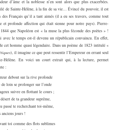
deur d’âme et la noblesse n’en sont alors que plus exacerbées.
lé de Sainte-Hélène, à la fin de sa vie… Évincé du pouvoir, il est
in des Français qu’il a tant aimés (il a eu ses travers, comme tout
 et profonde affection qui était sienne pour notre pays). Pierre-
1844 que Napoléon est « la muse la plus féconde des poètes » !
 avec le temps est-il devenu un républicain convaincu. En effet,
r de cet homme quasi légendaire. Dans un poème de 1823 intitulé «
étiques
), il imagine ce que peut ressentir l’Empereur en errant seul
e-Hélène. En voici un court extrait qui, à la lecture, permet
te :
teur debout sur la rive profonde
 de loin se prolonger sur l’onde
ageux suivre en flottant le cours ;
désert de ta grandeur suprême,
u passé te recherchant toi-même,
s anciens jours !
evant toi comme des flots sublimes