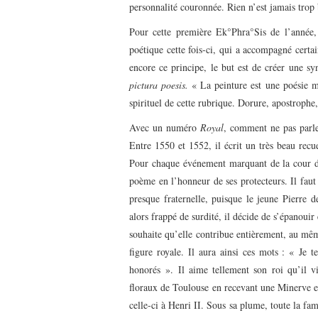
personnalité couronnée. Rien n’est jamais trop
Pour cette première Ek°Phra°Sis de l’anné
poétique cette fois-ci, qui a accompagné certa
encore ce principe, le but est de créer une sy
pictura poesis.
« La peinture est une poésie mu
spirituel de cette rubrique. Dorure, apostrophe,
Avec un numéro
Royal
, comment ne pas parle
Entre 1550 et 1552, il écrit un très beau recu
Pour chaque événement marquant de la cour d’H
poème en l’honneur de ses protecteurs. Il faut 
presque fraternelle, puisque le jeune Pierre
alors frappé de surdité, il décide de s’épanouir
souhaite qu’elle contribue entièrement, au même
figure royale. Il aura ainsi ces mots : « Je
honorés ». Il aime tellement son roi qu’il 
floraux de Toulouse en recevant une Minerve en
celle-ci à Henri II. Sous sa plume, toute la fam