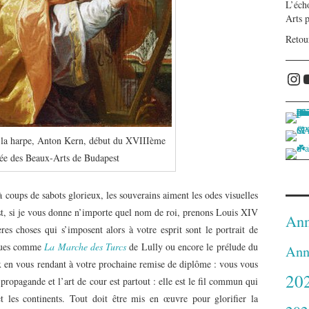
L’écho
Arts 
Retou
Ins
 la harpe, Anton Kern, début du XVIIIème
sée des Beaux-Arts de Budapest
 coups de sabots glorieux, les souverains aiment les odes visuelles
st, si je vous donne n’importe quel nom de roi, prenons Louis XIV
Ann
es choses qui s’imposent alors à votre esprit sont le portrait de
iques comme
La
Marche des Turcs
de Lully ou encore le prélude du
Ann
 en vous rendant à votre prochaine remise de diplôme : vous vous
20
propagande et l’art de cour est partout : elle est le fil commun qui
et les continents. Tout doit être mis en œuvre pour glorifier la