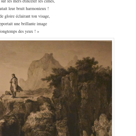
 sur les mers étinceler les cimes,
utait leur bruit harmonieux !
de gloire éclairant ton visage,
pportait une brillante image
 longtemps des yeux ! »