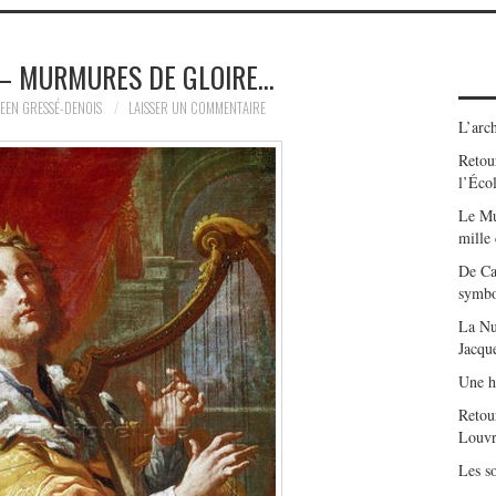
 – MURMURES DE GLOIRE…
EEN GRESSÉ-DENOIS
LAISSER UN COMMENTAIRE
L’arch
Retour
l’Éco
Le Mu
mille
De Ca
symbo
La Nu
Jacqu
Une h
Retou
Louvr
Les so