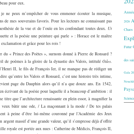
202
 beau pour eux.
Année
e, je ne peux m’empêcher de vous emmener écouter la musique,
A
ins de mes souverains favoris. Pour les lecteurs ne connaissant pas
2026
nesthésie de la vue et de l’ouïe en les confondant toutes deux.
Ut
Chaos
ette et la poésie une peinture qui parle » : Horace est le maître
Expl
 exclamation et grâce pour les rois !
Futur
r du « Prince des Poètes », surnom donné à Pierre de Ronsard ?
des sa
eil de poèmes à la gloire de la dynastie des Valois, intitulé
Odes
.
enri II, le fils de François Ier, il ne manque pas de rédiger un
Gala 20
dire qu’entre les Valois et Ronsard, c’est une histoire très intime,
Neuchât
 devient page du Dauphin alors qu’il n’a que douze ans. En 1542,
Pays
 en écrivant de la poésie pour laquelle il a beaucoup d’ambition : il
 titre que l’architecture renaissante en plein essor, à magnifier la
Scienc
 te veux bâtir une ode, / La maçonnant à la mode / De tes palais
vient à peine d’être lui-même couronné par l’Académie des Jeux
 argent massif d’une grande valeur, qu’il s’empresse déjà d’offrir
ille royale est portée aux nues : Catherine de Médicis, François II,