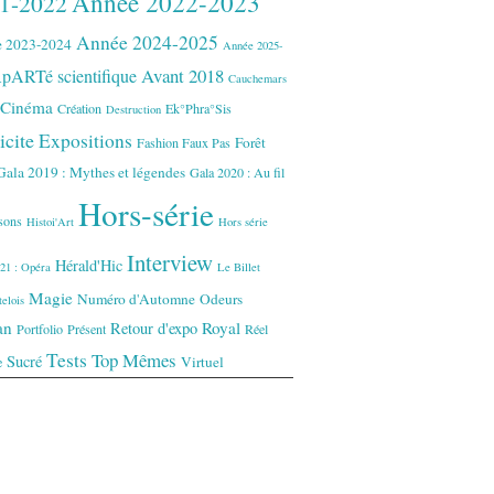
Année 2022-2023
1-2022
Année 2024-2025
 2023-2024
Année 2025-
Avant 2018
pARTé scientifique
Cauchemars
Cinéma
Création
Ek°Phra°Sis
Destruction
icite
Expositions
Forêt
Fashion Faux Pas
Gala 2019 : Mythes et légendes
Gala 2020 : Au fil
Hors-série
isons
Histoi'Art
Hors série
Interview
Hérald'Hic
21 : Opéra
Le Billet
Magie
Numéro d'Automne
Odeurs
elois
an
Royal
Retour d'expo
Portfolio
Présent
Réel
Tests
Top Mêmes
Sucré
Virtuel
e