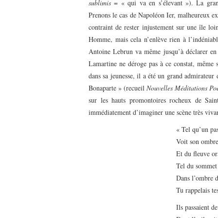
sublimis
= « qui va en s’élevant »). La gran
Prenons le cas de Napoléon I
er
, malheureux exi
contraint de rester injustement sur une île lo
Homme, mais cela n’enlève rien à l’indéniable
Antoine Lebrun va même jusqu’à déclarer en 
Lamartine ne déroge pas à ce constat, même si
dans sa jeunesse, il a été un grand admirateu
Bonaparte » (recueil
Nouvelles Méditations Po
sur les hauts promontoires rocheux de Saint
immédiatement d’imaginer une scène très vivan
« Tel qu’un pas
Voit son ombre
Et du fleuve or
Tel du sommet 
Dans l’ombre d
Tu rappelais te
Ils passaient d