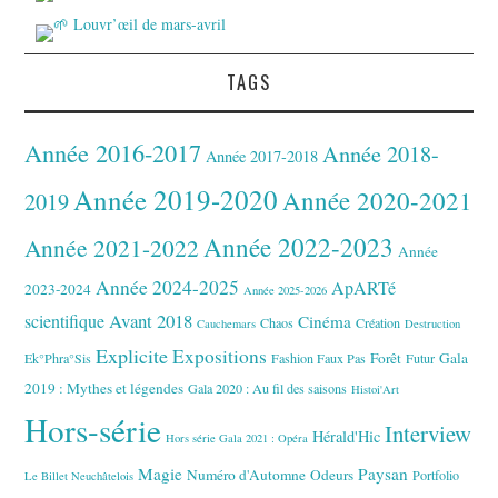
TAGS
Année 2016-2017
Année 2018-
Année 2017-2018
Année 2019-2020
Année 2020-2021
2019
Année 2022-2023
Année 2021-2022
Année
Année 2024-2025
ApARTé
2023-2024
Année 2025-2026
Avant 2018
scientifique
Cinéma
Chaos
Création
Cauchemars
Destruction
Explicite
Expositions
Forêt
Gala
Ek°Phra°Sis
Fashion Faux Pas
Futur
2019 : Mythes et légendes
Gala 2020 : Au fil des saisons
Histoi'Art
Hors-série
Interview
Hérald'Hic
Hors série Gala 2021 : Opéra
Magie
Paysan
Numéro d'Automne
Odeurs
Portfolio
Le Billet Neuchâtelois