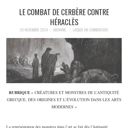
LE COMBAT DE CERBÈRE CONTRE
LA RÉDACTION
HÉRACLÈS
LE JOURNAL
20 NOVEMBRE 2024
ANONYME
LAISSER UN COMMENTAIRE
RUBRIQUE
« CRÉATURES ET MONSTRES DE L’ANTIQUITÉ
GRECQUE, DES ORIGINES ET L’ÉVOLUTION DANS LES ARTS
MODERNES »
La représentation des monstres dans l’art se fait dès l’Antiquité,