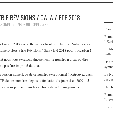
RIE RÉVISIONS / GALA / ETÉ 2018
ANONYME
LAISSER UN COMMENTAIRE
L’arch
Retour
l’Éco
du Louvre 2018 sur le thème des Routes de la Soie. Votre dévoué
Le Mu
numéro Hors-Série Révisions / Gala / Eté 2018 pour l’occasion !
mille
ont nous nous excusons sincèrement, le numéro n’a pas pu être
De Ca
me pas être imprimé du tout…
symbo
la version numérique de ce numéro exceptionnel ! Retrouvez aussi
La Nu
Jacqu
É de nos numéros depuis la fondation du journal en 2009. 45
té en vous perdant dans les archives de votre magazine adoré
Une h
Retou
Louvr
Les so