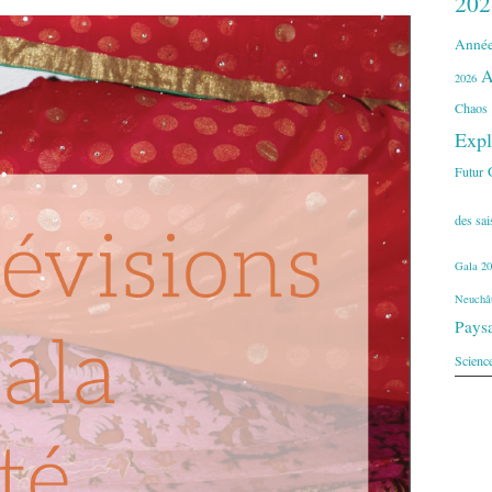
202
Année
A
2026
Chaos
Expl
Futur
des sa
Gala 20
Neuchât
Pays
Scienc