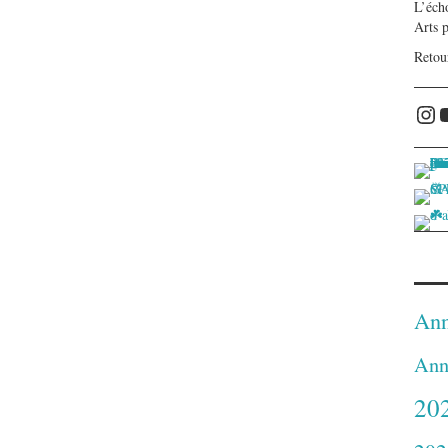
L’écho
Arts 
Retou
Ins
Ann
Ann
20