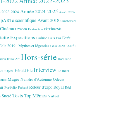
Année 2022-2023
1-2022
Année 2024-2025
 2023-2024
Année 2025-
Avant 2018
pARTé scientifique
Cauchemars
Cinéma
Création
Ek°Phra°Sis
Destruction
icite
Expositions
Forêt
Fashion Faux Pas
Gala 2019 : Mythes et légendes
Gala 2020 : Au fil
Hors-série
isons
Histoi'Art
Hors série
Interview
Hérald'Hic
21 : Opéra
Le Billet
Magie
Numéro d'Automne
Odeurs
elois
an
Royal
Retour d'expo
Portfolio
Présent
Réel
Tests
Top Mêmes
Sucré
Virtuel
e