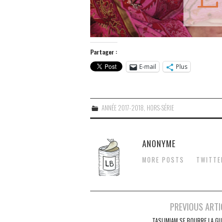
Partager :
E-mail
Plus
ANNÉE 2017-2018
,
HORS-SÉRIE
ANONYME
MORE POSTS
TWITTE
Navigation
PREVIOUS ARTI
des
TASLIMIAM SE BOURRE LA GU