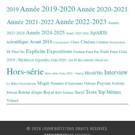
Année 2019-2020
Année 2020-2021
2019
Année 2022-2023
Année 2021-2022
Année
Année 2024-2025
ApARTé
2023-2024
Année 2025-2026
Avant 2018
scientifique
Cinéma
Chaos
Création
Cauchemars
Destruction
Explicite
Expositions
Forêt
Gala
Ek°Phra°Sis
Fashion Faux Pas
Futur
2019 : Mythes et légendes
Gala 2020 : Au fil des saisons
Histoi'Art
Hors-série
Interview
Hérald'Hic
Hors série Gala 2021 : Opéra
Magie
Paysan
Numéro d'Automne
Odeurs
Portfolio
Le Billet Neuchâtelois
Tests
Top Mêmes
Royal
Retour d'expo
Sucré
Présent
Réel
Science
Virtuel
© 2026 LOUVR'BOÎTETOUS DROITS RÉSERVÉS.