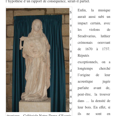
l’hypothèse d’un rapport de conséquence, serait-il partiel.
Enfin, la musique
S
aurait aussi subi un
c
impact certain, avec
u
les violons de
l
Stradivarius, luthier
p
crémonais oeuvrant
t
de 1670 à 1737.
u
Réputés
r
exceptionnels, on a
e
longtemps cherché
d
l’origine de leur
e
acoustique jugée
S
parfaite avant de,
ai
peut-être, la trouver
n
dans … la densité de
te
leur bois. En effet, si
V
ils ne sont en
éronique – Collégiale Notre-Dame d’Ecouis