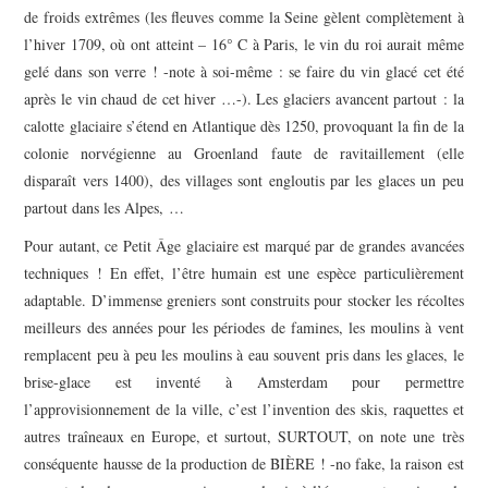
de froids extrêmes (les fleuves comme la Seine gèlent complètement à
l’hiver 1709, où ont atteint – 16° C à Paris, le vin du roi aurait même
gelé dans son verre ! -note à soi-même : se faire du vin glacé cet été
après le vin chaud de cet hiver …-). Les glaciers avancent partout : la
calotte glaciaire s’étend en Atlantique dès 1250, provoquant la fin de la
colonie norvégienne au Groenland faute de ravitaillement (elle
disparaît vers 1400), des villages sont engloutis par les glaces un peu
partout dans les Alpes, …
Pour autant, ce Petit Âge glaciaire est marqué par de grandes avancées
techniques ! En effet, l’être humain est une espèce particulièrement
adaptable. D’immense greniers sont construits pour stocker les récoltes
meilleurs des années pour les périodes de famines, les moulins à vent
remplacent peu à peu les moulins à eau souvent pris dans les glaces, le
brise-glace est inventé à Amsterdam pour permettre
l’approvisionnement de la ville, c’est l’invention des skis, raquettes et
autres traîneaux en Europe, et surtout, SURTOUT, on note une très
conséquente hausse de la production de BIÈRE ! -no fake, la raison est