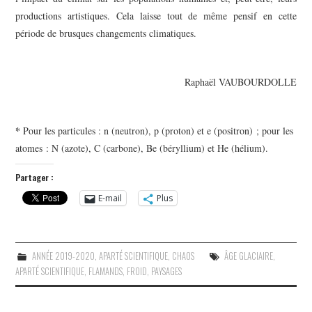
productions artistiques. Cela laisse tout de même pensif en cette
période de brusques changements climatiques.
Raphaël VAUBOURDOLLE
*
Pour les particules :
n (neutron), p (proton) et e (positron)
; pour les
atomes
:
N (azote), C (carbone), Be (béryllium) et He (hélium).
Partager :
E-mail
Plus
ANNÉE 2019-2020
,
APARTÉ SCIENTIFIQUE
,
CHAOS
ÂGE GLACIAIRE
,
APARTÉ SCIENTIFIQUE
,
FLAMANDS
,
FROID
,
PAYSAGES