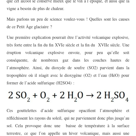
que cet alcool se conserve mieux que le vin à l’époque, et aussi que la
vigne a besoin de plus de chaleur.
Mais parlons un peu de science voulez-vous ! Quelles sont les causes
de ce Petit Âge glaciaire ?
Une première explication pourrait être l’activité volcanique explosive,
très forte entre la fin du fin XVI
e
siècle et la fin du XVII
e
siècle. Une
éruption volcanique explosive envoie, pour peu qu’elle soit
conséquente, de nombreux gaz dans les couches hautes de
l’atmosphère. Ainsi, du dioxyde de soufre (SO
2
) parvient dans la
troposphère où il réagit avec le dioxygène (O
2
) et l’eau (H
é
O) pour
former de l’acide sulfurique (H
2
SO
4
) :
Ces gouttelettes d’acide sulfurique opacifient l’atmosphère et
réfléchissent les rayons du soleil, qui ne parviennent donc plus jusqu’au
sol. Cela provoque donc une baisse de température à la surface
terrestre, ce que l’on appelle un hiver volcanique, mais aussi une