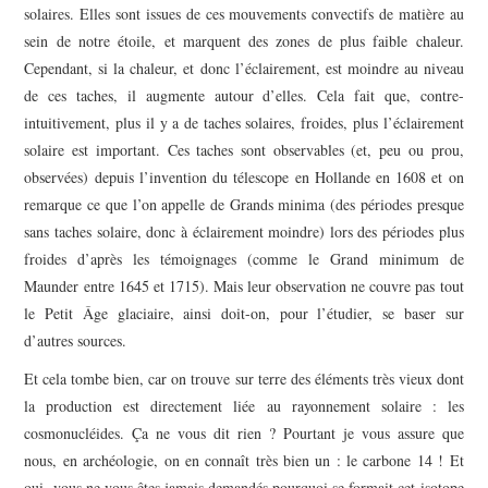
solaires. Elles sont issues de ces mouvements convectifs de matière au
sein de notre étoile, et marquent des zones de plus faible chaleur.
Cependant, si la chaleur, et donc l’éclairement, est moindre au niveau
de ces taches, il augmente autour d’elles. Cela fait que, contre-
intuitivement, plus il y a de taches solaires, froides, plus l’éclairement
solaire est important. Ces taches sont observables (et, peu ou prou,
observées) depuis l’invention du télescope en Hollande en 1608 et on
remarque ce que l’on appelle de Grands minima (des périodes presque
sans taches solaire, donc à éclairement moindre) lors des périodes plus
froides d’après les témoignages (comme le Grand minimum de
Maunder entre 1645 et 1715). Mais leur observation ne couvre pas tout
le Petit Âge glaciaire, ainsi doit-on, pour l’étudier, se baser sur
d’autres sources.
Et cela tombe bien, car on trouve sur terre des éléments très vieux dont
la production est directement liée au rayonnement solaire : les
cosmonucléides. Ça ne vous dit rien ? Pourtant je vous assure que
nous, en archéologie, on en connaît très bien un : le carbone 14 ! Et
oui, vous ne vous êtes jamais demandés pourquoi se formait cet isotope