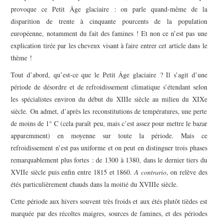
provoque ce Petit Âge glaciaire : on parle quand-même de la
disparition de trente à cinquante pourcents de la population
européenne, notamment du fait des famines ! Et non ce n’est pas une
explication tirée par les cheveux visant à faire entrer cet article dans le
thème !
Tout d’abord, qu’est-ce que le Petit Âge glaciaire ? Il s’agit d’une
période de désordre et de refroidissement climatique s’étendant selon
les spécialistes environ du début du XIII
e
siècle au milieu du XIX
e
siècle. On admet, d’après les reconstitutions de températures, une perte
de moins de 1° C (cela paraît peu, mais c’est assez pour mettre le bazar
apparemment) en moyenne sur toute la période. Mais ce
refroidissement n’est pas uniforme et on peut en distinguer trois phases
remarquablement plus fortes : de 1300 à 1380, dans le dernier tiers du
XVII
e
siècle puis enfin entre 1815 et 1860.
A contrario
, on relève des
étés particulièrement chauds dans la moitié du XVIII
e
siècle.
Cette période aux hivers souvent très froids et aux étés plutôt tièdes est
marquée par des récoltes maigres, sources de famines, et des périodes