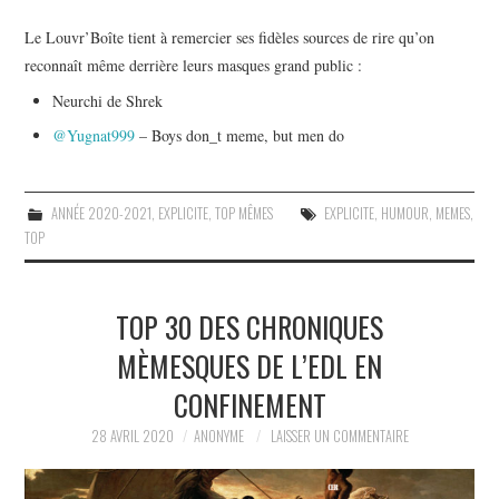
Le Louvr’Boîte tient à remercier ses fidèles sources de rire qu’on
reconnaît même derrière leurs masques grand public :
Neurchi de Shrek
@Yugnat999
– Boys don_t meme, but men do
ANNÉE 2020-2021
,
EXPLICITE
,
TOP MÊMES
EXPLICITE
,
HUMOUR
,
MEMES
,
TOP
TOP 30 DES CHRONIQUES
MÈMESQUES DE L’EDL EN
CONFINEMENT
28 AVRIL 2020
ANONYME
LAISSER UN COMMENTAIRE