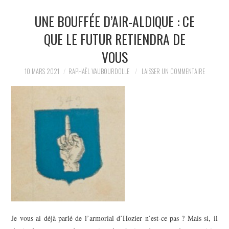
UNE BOUFFÉE D’AIR-ALDIQUE : CE
LA RÉDACTION
QUE LE FUTUR RETIENDRA DE
LE JOURNAL
VOUS
10 MARS 2021
RAPHAËL VAUBOURDOLLE
LAISSER UN COMMENTAIRE
Je vous ai déjà parlé de l’armorial d’Hozier n’est-ce pas ? Mais si, il