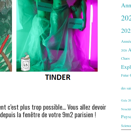
Ann
20
202
Année
A
2026
Chaos
Expl
Futur
des sa
Gala 20
nt c’est plus trop possible… Vous allez devoir
Neuchât
depuis la fenêtre de votre 9m2 parisien !
Pays
Scienc