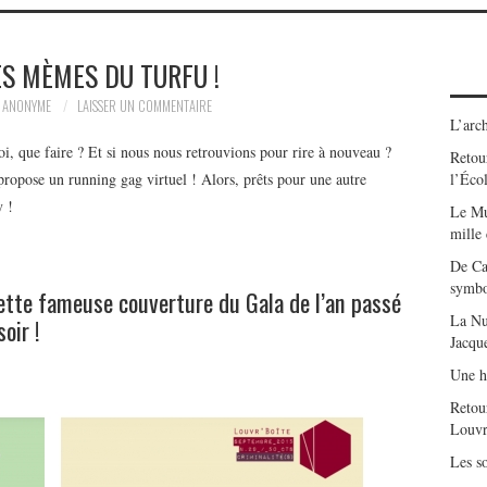
ES MÈMES DU TURFU !
ANONYME
LAISSER UN COMMENTAIRE
L’arch
oi, que faire ? Et si nous nous retrouvions pour rire à nouveau ?
Retour
propose un running gag virtuel ! Alors, prêts pour une autre
l’Éco
y !
Le Mu
mille
De Ca
symbo
ette fameuse couverture du Gala de l’an passé
La Nu
oir !
Jacqu
Une h
Retou
Louvr
Les so