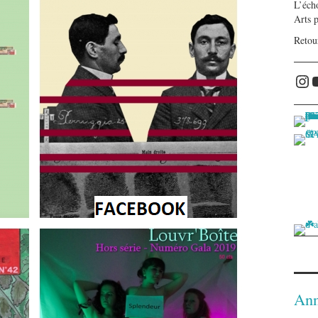
L’écho
Arts 
Retou
Ins
Ann