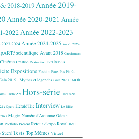
Année 2019-
ée 2018-2019
20
Année 2020-2021
Année
Année 2022-2023
1-2022
Année 2024-2025
 2023-2024
Année 2025-
Avant 2018
pARTé scientifique
Cauchemars
Cinéma
Création
Ek°Phra°Sis
Destruction
icite
Expositions
Forêt
Fashion Faux Pas
Gala 2019 : Mythes et légendes
Gala 2020 : Au fil
Hors-série
isons
Histoi'Art
Hors série
Interview
Hérald'Hic
21 : Opéra
Le Billet
Magie
Numéro d'Automne
Odeurs
elois
an
Royal
Retour d'expo
Portfolio
Présent
Réel
Tests
Top Mêmes
Sucré
Virtuel
e