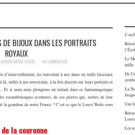
L’arch
S DE BIJOUX DANS LES PORTRAITS
Retour
l’Éco
ROYAUX
Le Mu
LAUREEN GRESSÉ-DENOIS
UN COMMENTAIRE
mille
De Ca
nts d’émerveillement, les renvoient à nos âmes en mille faisceaux
symbo
 là, mêlés à nos souverains, à la fois discrets sur leurs portraits et
La Nu
… Et si nous nous plongions un instant dans ce fantasmagorique
Jacqu
les rocambolesques aventures, de ces pierres qui, sorties de leur
Une h
it la grandeur de notre France ? C’est ce que le Louvr’Boîte vous
Retou
Louvr
 de la couronne
Les so