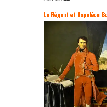
Smithsonian Institute.
Le Régent et Napoléon B