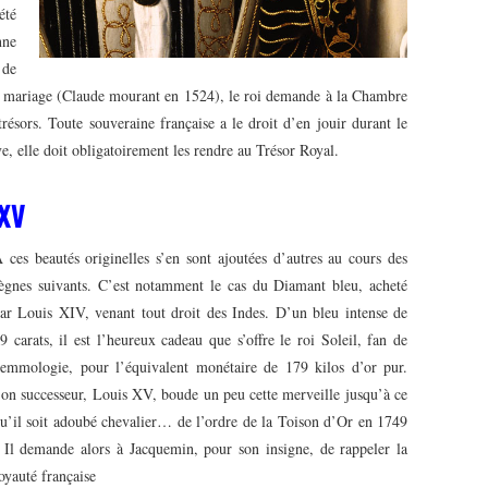
été
nne
 de
 mariage (Claude mourant en 1524), le roi demande à la Chambre
trésors. Toute souveraine française a le droit d’en jouir durant le
, elle doit obligatoirement les rendre au Trésor Royal.
 XV
 ces beautés originelles s’en sont ajoutées d’autres au cours des
ègnes suivants. C’est notamment le cas du Diamant bleu, acheté
ar Louis XIV, venant tout droit des Indes. D’un bleu intense de
9 carats, il est l’heureux cadeau que s’offre le roi Soleil, fan de
emmologie, pour l’équivalent monétaire de 179 kilos d’or pur.
on successeur, Louis XV, boude un peu cette merveille jusqu’à ce
u’il soit adoubé chevalier… de l’ordre de la Toison d’Or en 1749
 Il demande alors à Jacquemin, pour son insigne, de rappeler la
oyauté française