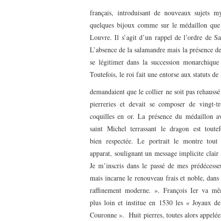
français, introduisant de nouveaux sujets my
quelques bijoux comme sur le médaillon que l
Louvre. Il s’agit d’un rappel de l’ordre de S
L’absence de la salamandre mais la présence de
se légitimer dans la succession monarchique 
Toutefois, le roi fait une entorse aux statuts de
demandaient que le co
llier ne soit pas rehaussé
pierreries et devait se composer de vingt-tr
coquilles en or. La présence du médaillon a
saint Michel terrassant le dragon est toutef
bien respectée. Le portrait le montre tout
apparat, soulignant un message implicite clair 
Je m’inscris dans le passé de mes prédécesse
mais incarne le renouveau frais et noble, dans
raffinement moderne. ». François I
er
va m
ê
plus loin et institue en 1530 les « Joyaux de
Couronne ». Huit pierres, toutes alors appelée