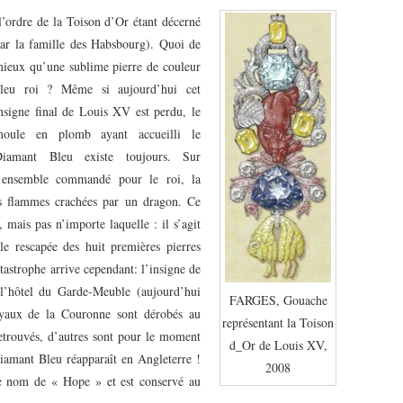
l’ordre de la Toison d’Or étant décerné
ar la famille des Habsbourg). Quoi de
ieux qu’une sublime pierre de couleur
leu roi ? Même si aujourd’hui cet
nsigne final de Louis XV est perdu, le
oule en plomb ayant accueilli le
iamant Bleu existe toujours. Sur
’ensemble commandé pour le roi, la
es flammes crachées par un dragon. Ce
e, mais pas n’importe laquelle : il s’agit
e rescapée des huit premières pierres
tastrophe arrive cependant: l’insigne de
l’hôtel du Garde-Meuble (aujourd’hui
FARGES, Gouache
oyaux de la Couronne sont dérobés au
représentant la Toison
etrouvés, d’autres sont pour le moment
d_Or de Louis XV,
iamant Bleu réapparaît en Angleterre !
2008
le nom de « Hope » et est conservé au