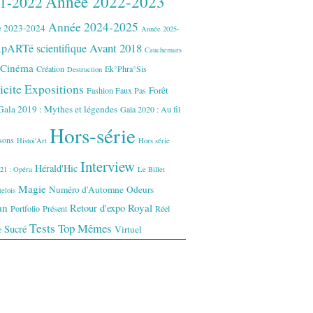
Année 2022-2023
1-2022
Année 2024-2025
 2023-2024
Année 2025-
Avant 2018
pARTé scientifique
Cauchemars
Cinéma
Création
Ek°Phra°Sis
Destruction
icite
Expositions
Forêt
Fashion Faux Pas
Gala 2019 : Mythes et légendes
Gala 2020 : Au fil
Hors-série
isons
Histoi'Art
Hors série
Interview
Hérald'Hic
21 : Opéra
Le Billet
Magie
Numéro d'Automne
Odeurs
elois
an
Royal
Retour d'expo
Portfolio
Présent
Réel
Tests
Top Mêmes
Sucré
Virtuel
e