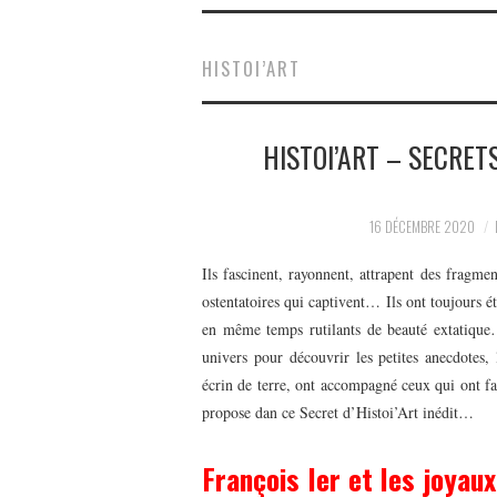
HISTOI’ART
HISTOI’ART – SECRET
16 DÉCEMBRE 2020
Ils fascinent, rayonnent, attrapent des fragme
ostentatoires qui captivent… Ils ont toujours été
en même temps rutilants de beauté extatique
univers pour découvrir les petites anecdotes, 
écrin de terre, ont accompagné ceux qui ont fa
propose dan ce Secret d’Histoi’Art inédit…
François I
er
et les joyaux