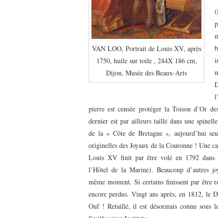
(
p
m
b
VAN LOO, Portrait de Louis XV, après
i
1750, huile sur toile , 244X 186 cm,
m
Dijon, Musée des Beaux-Arts
D
l
pierre est censée protéger la Toison d’Or d
dernier est par ailleurs taillé dans une spinell
de la « Côte de Bretagne », aujourd’hui seul
originelles des Joyaux de la Couronne ! Une ca
Louis XV finit par être volé en 1792 dans 
l’Hôtel de la Marine). Beaucoup d’autres j
même moment. Si certains finissent par être r
encore perdus. Vingt ans après, en 1812, le D
Ouf ! Retaillé, il est désormais connu sous 