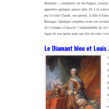
diamants », enchâssées sur des bagues, avaient 
apportées quelques années plus tôt à la couro
par la reine Claude, son épouse, la fille d’Anne
Bretagne. Quelques semaines avant son second
des Comptes d’inscrire l’inaliénabilité de ces 
règne de son époux mais une fois devenue veuve
Le Diamant bleu et Louis
À
r
p
6
g
S
q
!
r