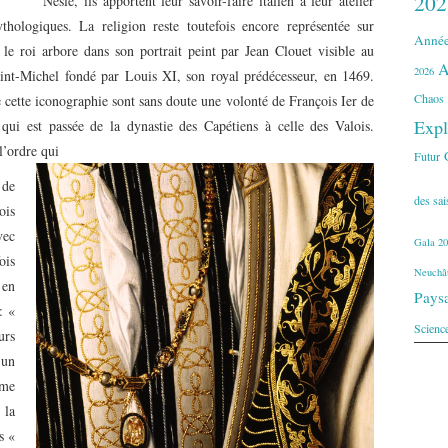
202
Nesle, ils apportent leur savoir-faire italien à leur atelier
thologiques. La religion reste toutefois encore représentée sur
Année
e roi arbore dans son portrait peint par Jean Clouet visible au
A
2026
aint-Michel fondé par Louis XI, son royal prédécesseur, en 1469.
Chaos
 cette iconographie sont sans doute une volonté de François I
er
de
Expl
qui est passée de la dynastie des Capétiens à celle des Valois.
 l’ordre qui
Futur
 de
des sa
ois
vec
Gala 20
ois
Neuchât
 en
Pays
: «
Scienc
urs
 un
me
 la
s «