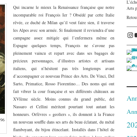
L’écho
Qui incarne le mieux la Renaissance française que notre
Arts 
incomparable roi François I
er
? Obsédé par cette Italie
Retou
rêvée, ce duché de Milan qu’il veut faire sien, il traverse
les Alpes avec son armée. Si finalement il reviendra d’une
Ins
campagne assez mitigée qui l’enfermera même en
Espagne quelques temps, François ne s’avoue pas
pleinement vaincu et repart avec dans ses bagages de
précieux personnages, d’illustres artistes et artisans
italiens, qui n’hésitent pas très longtemps avant
d’accompagner ce nouveau Prince des Arts. De Vinci, Del
Sarto, Primatice, Rosso Fiorentino… Des noms qui ont
fait vibrer la cour française et ses différents châteaux au
Ann
XVIème siècle. Moins connus du grand public, del
Nassaro et Cellini méritent pourtant tout autant les
Ann
honneurs. Orfèvres « geoliers », ils donnent à la France
 96
un nouveau souffle dans ses arts du beau éclatant, du métal
20
flamboyant, du bijou étincelant. Installés dans l’hôtel de