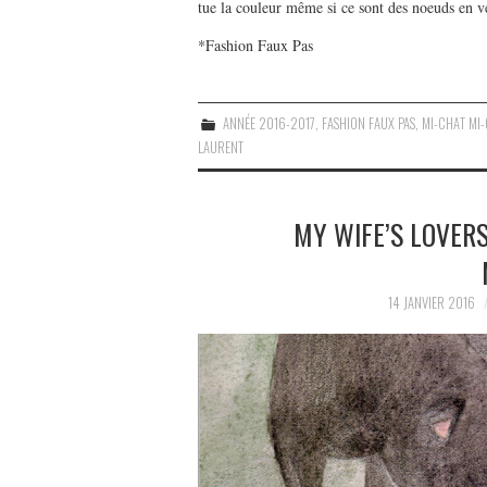
tue la couleur même si ce sont des noeuds en v
*Fashion Faux Pas
ANNÉE 2016-2017
,
FASHION FAUX PAS
,
MI-CHAT MI-
LAURENT
MY WIFE’S LOVER
14 JANVIER 2016