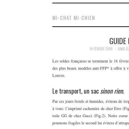
MI-CHAT MI-CHIEN
GUIDE 
14 FÉVRIER 2016
ANNE-EL
Les soldes françaises se terminent le 16 févrie
des plus beaux modèles anti-FFP* à offrir à v
Louvre.
Le transport, un sac
sinon rien
.
Par ces jours froids et humides, évitons de trop
à vous: l’imprimé cachemire de chez Etro (Fi
toile GG de chez Gucci (Fig.2). Notre coeur 
poumons fragiles le second lui évitera d’attrap