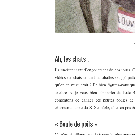
Ah, les chats !
Ils suscitent tant d’engouement de nos jours. 
vidéos de chats tentant acrobaties ou galipe
qu’on en miaulerait ? Eh bien figurez-vous que
ancêtres », je veux bien sûr parler de Kate 
contentons de câliner ces petites boules de
charmante dame du XIXe siècle, elle, en posséd
« Boule de poils »
Ce n’est d’ailleurs pas le terme le plus approp