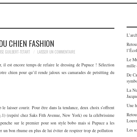
L’arch
DU CHIEN FASHION
Retour
l’Éco
ISE GUILBERT-TETART
LAISSER UN COMMENTAIRE
Le Mu
r, il est encore temps de refaire le dressing de Pupuce ! Sélection
mille
otre chien pour qu’il rende jaloux ses camarades de petsitting du
De Ca
symbo
La Nu
Jacqu
Une h
 le laisser courir. Pour être dans la tendance, deux choix s’offrent
Retou
g.1) (repéré chez Saks Fith Avenue, New York) ou la célébrissime
Louvr
penche sur le premier pour son style bobo mais si Pupuce a les
Les so
er un bon rhume en plus de lui éviter de respirer trop de pollution