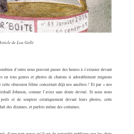
Article de Lou Gellé
Combien d’entre nous peuvent passer des heures à s’extasier devant
ttes en tous genres et photos de chatons si adorablement mignons
 cette obsession féline concernait déjà nos ancêtres ! Et par « nos
Birdsall Johnson, comme l’aviez sans doute deviné. Si nous nous
 poils et de soupirer extatiquement devant leurs photos, cette
ait des dizaines, et parfois même des centaines.
rié, d’une part parce qu’il est de notoriété publique que les chats