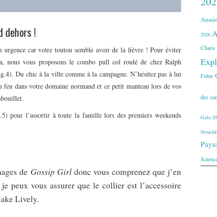
202
Année
id dehors !
A
2026
Chaos
en urgence car votre toutou semble avoir de la fièvre ! Pour éviter
Expl
la, nous vous proposons le combo pull col roulé de chez Ralph
g.4). Du chic à la ville comme à la campagne. N’hésitez pas à lui
Futur
 du feu dans votre domaine normand et ce petit manteau lors de vos
des sa
bouillet.
.5) pour l’assortir à toute la famille lors des premiers weekends
Gala 20
Neuchât
Pays
Scienc
Gossip Girl
nages de
donc vous comprenez que j’en
je peux vous assurer que le collier est l’accessoire
lake Lively.