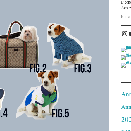
L’écho
Arts 
Retou
Ins
Ann
Ann
20