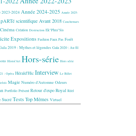
Année 2022-2023
1-2022
Année 2024-2025
 2023-2024
Année 2025-
Avant 2018
pARTé scientifique
Cauchemars
Cinéma
Création
Ek°Phra°Sis
Destruction
icite
Expositions
Forêt
Fashion Faux Pas
Gala 2019 : Mythes et légendes
Gala 2020 : Au fil
Hors-série
isons
Histoi'Art
Hors série
Interview
Hérald'Hic
21 : Opéra
Le Billet
Magie
Numéro d'Automne
Odeurs
elois
an
Royal
Retour d'expo
Portfolio
Présent
Réel
Tests
Top Mêmes
Sucré
Virtuel
e