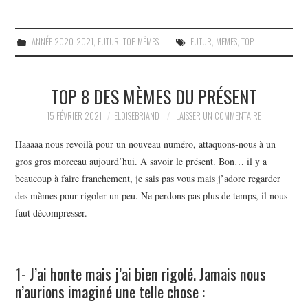
ANNÉE 2020-2021
,
FUTUR
,
TOP MÊMES
FUTUR
,
MEMES
,
TOP
TOP 8 DES MÈMES DU PRÉSENT
15 FÉVRIER 2021
ELOISEBRIAND
LAISSER UN COMMENTAIRE
Haaaaa nous revoilà pour un nouveau numéro, attaquons-nous à un
gros gros morceau aujourd’hui. À savoir le présent. Bon… il y a
beaucoup à faire franchement, je sais pas vous mais j’adore regarder
des mèmes pour rigoler un peu. Ne perdons pas plus de temps, il nous
faut décompresser.
1- J’ai honte mais j’ai bien rigolé. Jamais nous
n’aurions imaginé une telle chose :