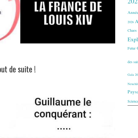
202
Année
A
2026
Chaos
Expl
Futur
des sa
out de suite !
Gala 20
Neuchât
Pays
Scienc