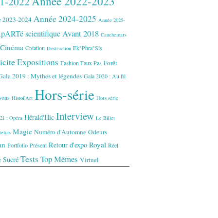
Année 2022-2023
1-2022
Année 2024-2025
 2023-2024
Année 2025-
Avant 2018
pARTé scientifique
Cauchemars
Cinéma
Création
Ek°Phra°Sis
Destruction
icite
Expositions
Forêt
Fashion Faux Pas
Gala 2019 : Mythes et légendes
Gala 2020 : Au fil
Hors-série
isons
Histoi'Art
Hors série
Interview
Hérald'Hic
21 : Opéra
Le Billet
Magie
Numéro d'Automne
Odeurs
elois
an
Royal
Retour d'expo
Portfolio
Présent
Réel
Tests
Top Mêmes
Sucré
Virtuel
e