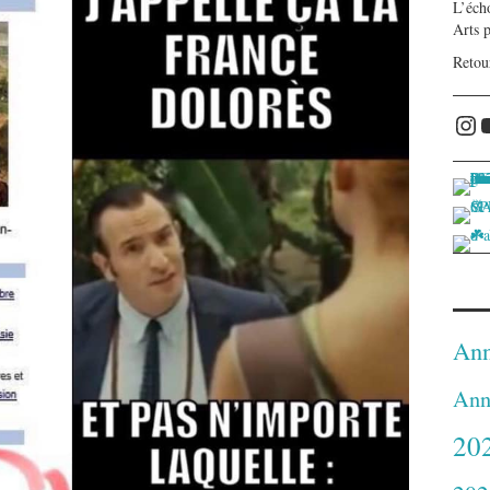
L’écho
Arts 
Retou
Ins
Ann
Ann
20