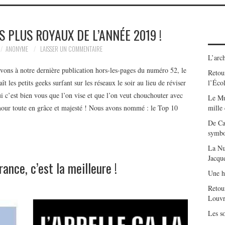
S PLUS ROYAUX DE L’ANNÉE 2019 !
ANONYME
LAISSER UN COMMENTAIRE
L’arch
ivons à notre dernière publication hors-les-pages du numéro 52, le
Retour
 les petits geeks surfant sur les réseaux le soir au lieu de réviser
l’Éco
c’est bien vous que l’on vise et que l’on veut chouchouter avec
Le Mu
umour toute en grâce et majesté ! Nous avons nommé : le Top 10
mille
De Ca
symbo
La Nu
Jacqu
rance, c’est la meilleure !
Une h
Retou
Louvr
Les so