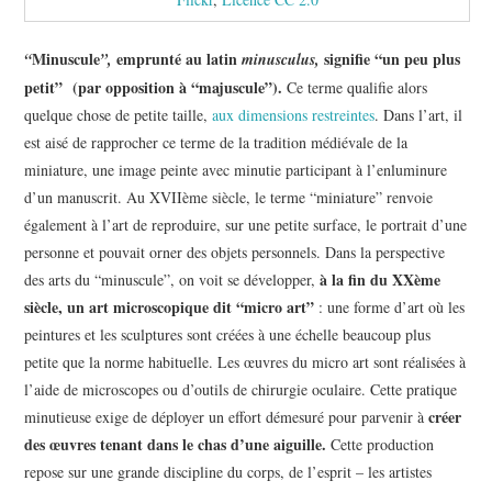
Minuscule
emprunté au latin
signifie “un peu plus
“
”,
minusculus,
petit” (par opposition à “majuscule”).
Ce terme qualifie alors
quelque chose de petite taille,
aux dimensions restreintes
. Dans l’art, il
est aisé de rapprocher ce terme de la tradition médiévale de la
miniature, une image peinte avec minutie participant à l’enluminure
d’un manuscrit. Au XVIIème siècle, le terme “miniature” renvoie
également à l’art de reproduire, sur une petite surface, le portrait d’une
personne et pouvait orner des objets personnels. Dans la perspective
à la fin du XXème
des arts du “minuscule”, on voit se développer,
siècle, un art microscopique dit “micro art”
: une forme d’art où les
peintures et les sculptures sont créées à une échelle beaucoup plus
petite que la norme habituelle. Les œuvres du micro art sont réalisées à
l’aide de microscopes ou d’outils de chirurgie oculaire. Cette pratique
créer
minutieuse exige de déployer un effort démesuré pour parvenir à
des œuvres tenant dans le chas d’une aiguille.
Cette production
repose sur une grande discipline du corps, de l’esprit – les artistes