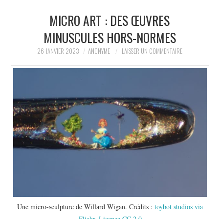
MICRO ART : DES ŒUVRES
LA RÉDACTION
MINUSCULES HORS-NORMES
LE JOURNAL
26 JANVIER 2023
ANONYME
LAISSER UN COMMENTAIRE
Une micro-sculpture de Willard Wigan. Crédits :
toybot studios via
Flickr
,
Licence CC 2.0