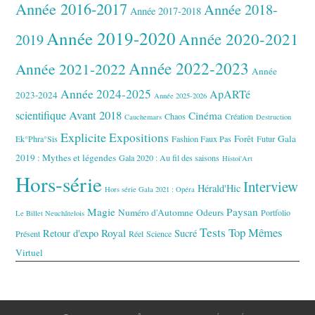
Année 2016-2017
Année 2018-
Année 2017-2018
Année 2019-2020
Année 2020-2021
2019
Année 2022-2023
Année 2021-2022
Année
Année 2024-2025
ApARTé
2023-2024
Année 2025-2026
Avant 2018
scientifique
Cinéma
Chaos
Création
Cauchemars
Destruction
Explicite
Expositions
Forêt
Gala
Ek°Phra°Sis
Fashion Faux Pas
Futur
2019 : Mythes et légendes
Gala 2020 : Au fil des saisons
Histoi'Art
Hors-série
Interview
Hérald'Hic
Hors série Gala 2021 : Opéra
Magie
Paysan
Numéro d'Automne
Odeurs
Portfolio
Le Billet Neuchâtelois
Tests
Top Mêmes
Royal
Retour d'expo
Sucré
Présent
Réel
Science
Virtuel