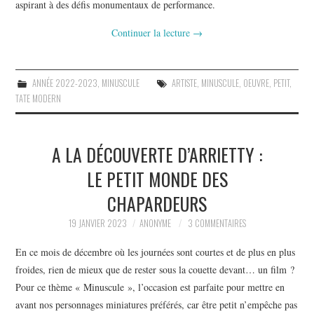
aspirant à des défis monumentaux de performance.
Continuer la lecture
→
ANNÉE 2022-2023
,
MINUSCULE
ARTISTE
,
MINUSCULE
,
OEUVRE
,
PETIT
,
TATE MODERN
A LA DÉCOUVERTE D’ARRIETTY :
LE PETIT MONDE DES
CHAPARDEURS
19 JANVIER 2023
ANONYME
3 COMMENTAIRES
En ce mois de décembre où les journées sont courtes et de plus en plus
froides, rien de mieux que de rester sous la couette devant… un film ?
Pour ce thème « Minuscule », l’occasion est parfaite pour mettre en
avant nos personnages miniatures préférés, car être petit n’empêche pas