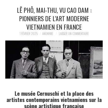
LÊ PHÔ, MAI-THU, VU CAO DAM :
LA RÉDACTION
PIONNIERS DE L’ART MODERNE
LE JOURNAL
VIETNAMIEN EN FRANCE
1 FÉVRIER 2025
ANONYME
LAISSER UN COMMENTAIRE
Le musée Cernuschi et la place des
artistes contemporains vietnamiens sur la
scène artistique française