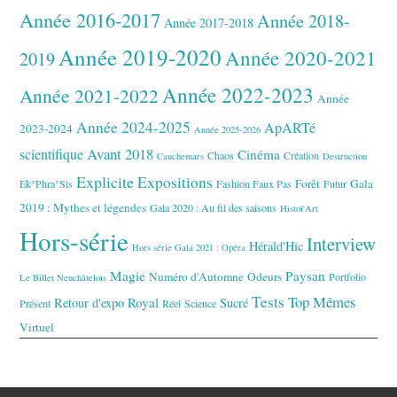
Année 2016-2017
Année 2018-
Année 2017-2018
Année 2019-2020
Année 2020-2021
2019
Année 2022-2023
Année 2021-2022
Année
Année 2024-2025
ApARTé
2023-2024
Année 2025-2026
Avant 2018
scientifique
Cinéma
Chaos
Création
Cauchemars
Destruction
Explicite
Expositions
Forêt
Gala
Ek°Phra°Sis
Fashion Faux Pas
Futur
2019 : Mythes et légendes
Gala 2020 : Au fil des saisons
Histoi'Art
Hors-série
Interview
Hérald'Hic
Hors série Gala 2021 : Opéra
Magie
Paysan
Numéro d'Automne
Odeurs
Portfolio
Le Billet Neuchâtelois
Tests
Top Mêmes
Royal
Retour d'expo
Sucré
Présent
Réel
Science
Virtuel