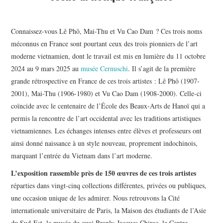
Connaissez-vous Lê Phô, Mai-Thu et Vu Cao Dam ? Ces trois noms
méconnus en France sont pourtant ceux des trois pionniers de l’art
moderne vietnamien, dont le travail est mis en lumière du 11 octobre
2024 au 9 mars 2025 au
musée Cernuschi
. Il s’agit de la première
grande rétrospective en France de ces trois artistes : Lê Phô (1907-
2001), Mai-Thu (1906-1980) et Vu Cao Dam (1908-2000). Celle-ci
coïncide avec le centenaire de l’École des Beaux-Arts de Hanoï qui a
permis la rencontre de l’art occidental avec les traditions artistiques
vietnamiennes. Les échanges intenses entre élèves et professeurs ont
ainsi donné naissance à un style nouveau, proprement indochinois,
marquant l’entrée du Vietnam dans l’art moderne.
L’exposition rassemble près de 150 œuvres de ces trois artistes
réparties dans vingt-cinq collections différentes, privées ou publiques,
une occasion unique de les admirer. Nous retrouvons la Cité
internationale universitaire de Paris, la Maison des étudiants de l’Asie
du Sud-Est, le musée du quai Branly-Jacques Chirac, le Centre