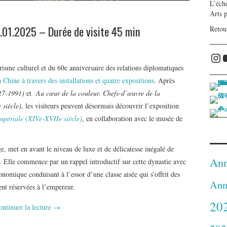
L’écho
Arts 
.01.2025 – Durée de visite 45 min
Retou
Ins
isme culturel et du 60e anniversaire des relations diplomatiques
Chine à travers des installations et quatre expositions
. Après
27-1991)
et
Au cœur de la couleur. Chefs-d’œuvre de la
 siècle)
, les visiteurs peuvent désormais découvrir l’exposition
impériale (XIVe-XVIIe siècle)
, en collaboration avec le musée de
e, met en avant le niveau de luxe et de délicatesse inégalé de
Ann
. Elle commence par un rappel introductif sur cette dynastie avec
omique conduisant à l’essor d’une classe aisée qui s’offrit des
Ann
ent réservées à l’empereur.
20
ontinuer la lecture
→