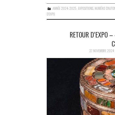
ANNÉE 2024-2025
,
EXPOSITIONS
,
NUMÉRO D'AUTO
D'EXPO
RETOUR D’EXPO – 
C
27 NOVEMBRE 2024