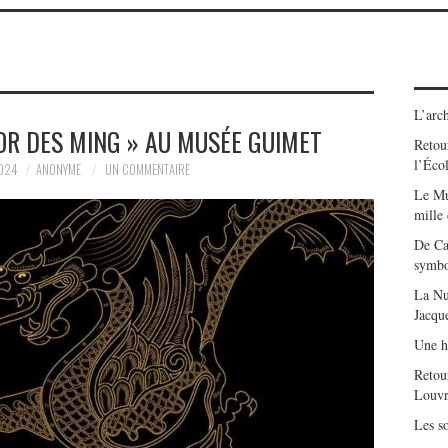
L’arch
’OR DES MING » AU MUSÉE GUIMET
Retour
l’Éco
024
ANONYME
UN COMMENTAIRE
Le Mu
mille
De Ca
symbo
La Nu
Jacqu
Une h
Retou
Louvr
Les so