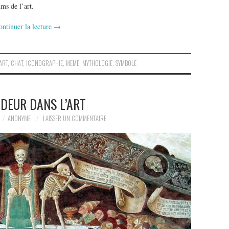
ms de l’art.
ontinuer la lecture
→
ART
,
CHAT
,
ICONOGRAPHIE
,
MEME
,
MYTHOLOGIE
,
SYMBOLE
IDEUR DANS L’ART
ANONYME
LAISSER UN COMMENTAIRE