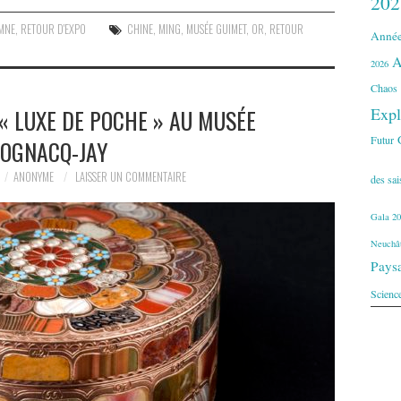
202
MNE
,
RETOUR D'EXPO
CHINE
,
MING
,
MUSÉE GUIMET
,
OR
,
RETOUR
Année
A
2026
Chaos
« LUXE DE POCHE » AU MUSÉE
Expl
Futur
OGNACQ-JAY
ANONYME
LAISSER UN COMMENTAIRE
des sa
Gala 20
Neuchât
Pays
Scienc