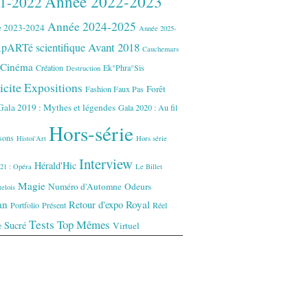
Année 2022-2023
1-2022
Année 2024-2025
 2023-2024
Année 2025-
Avant 2018
pARTé scientifique
Cauchemars
Cinéma
Création
Ek°Phra°Sis
Destruction
icite
Expositions
Forêt
Fashion Faux Pas
Gala 2019 : Mythes et légendes
Gala 2020 : Au fil
Hors-série
isons
Histoi'Art
Hors série
Interview
Hérald'Hic
21 : Opéra
Le Billet
Magie
Numéro d'Automne
Odeurs
elois
an
Royal
Retour d'expo
Portfolio
Présent
Réel
Tests
Top Mêmes
Sucré
Virtuel
e