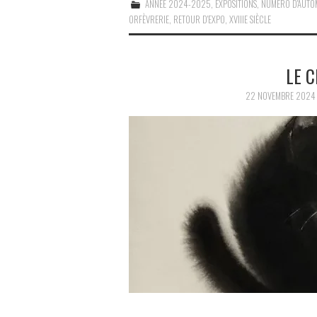
ANNÉE 2024-2025
,
EXPOSITIONS
,
NUMÉRO D'AUTO
ORFÈVRERIE
,
RETOUR D'EXPO
,
XVIIIE SIÈCLE
LE C
22 NOVEMBRE 2024