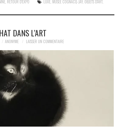
MNE
,
RETOUR D'EXPO
LUXE
,
MUSÉE COGNACQ-JAY
,
OBJETS D'ART
,
HAT DANS L’ART
ANONYME
LAISSER UN COMMENTAIRE