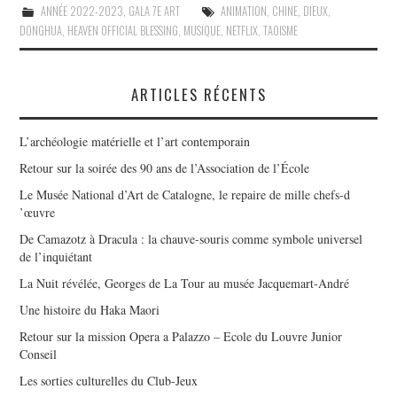
ANNÉE 2022-2023
,
GALA 7E ART
ANIMATION
,
CHINE
,
DIEUX
,
DONGHUA
,
HEAVEN OFFICIAL BLESSING
,
MUSIQUE
,
NETFLIX
,
TAOISME
ARTICLES RÉCENTS
L’archéologie matérielle et l’art contemporain
Retour sur la soirée des 90 ans de l’Association de l’École
Le Musée National d’Art de Catalogne, le repaire de mille chefs-d
’œuvre
De Camazotz à Dracula : la chauve-souris comme symbole universel
de l’inquiétant
La Nuit révélée, Georges de La Tour au musée Jacquemart-André
Une histoire du Haka Maori
Retour sur la mission Opera a Palazzo – Ecole du Louvre Junior
Conseil
Les sorties culturelles du Club-Jeux