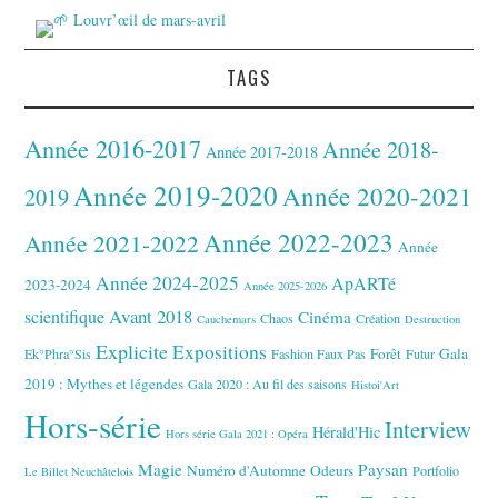
TAGS
Année 2016-2017
Année 2018-
Année 2017-2018
Année 2019-2020
Année 2020-2021
2019
Année 2022-2023
Année 2021-2022
Année
Année 2024-2025
ApARTé
2023-2024
Année 2025-2026
Avant 2018
scientifique
Cinéma
Chaos
Création
Cauchemars
Destruction
Explicite
Expositions
Forêt
Gala
Ek°Phra°Sis
Fashion Faux Pas
Futur
2019 : Mythes et légendes
Gala 2020 : Au fil des saisons
Histoi'Art
Hors-série
Interview
Hérald'Hic
Hors série Gala 2021 : Opéra
Magie
Paysan
Numéro d'Automne
Odeurs
Portfolio
Le Billet Neuchâtelois