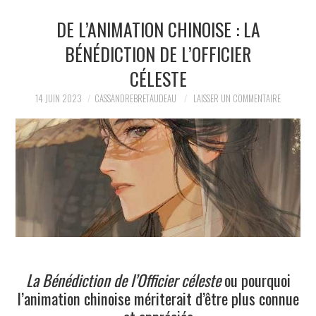
DE L’ANIMATION CHINOISE : LA
LA RÉDACTION
BÉNÉDICTION DE L’OFFICIER
LE JOURNAL
CÉLESTE
14 JUIN 2023
CASSANDREBRETAUDEAU
LAISSER UN COMMENTAIRE
La Bénédiction de l’Officier céleste
ou pourquoi
l’animation chinoise mériterait d’être plus connue