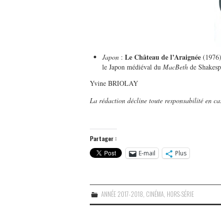
Le Château de l’Araignée
Japon
:
(1976)
le Japon médiéval du
MacBeth
de Shakesp
Yvine BRIOLAY
La rédaction décline toute responsabilité en c
Partager :
E-mail
Plus
ANNÉE 2017-2018
,
CINÉMA
,
HORS-SÉRIE