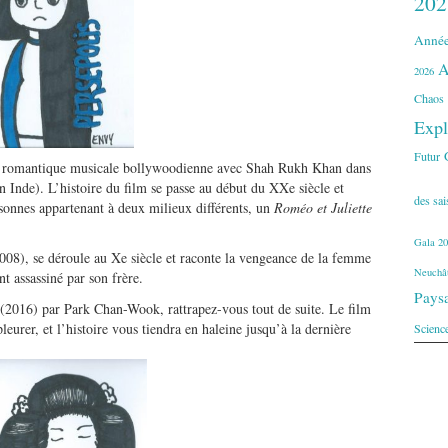
202
Année
A
2026
Chaos
Expl
Futur
 romantique musicale bollywoodienne avec Shah Rukh Khan dans
 en Inde). L’histoire du film se passe au début du XXe siècle et
des sa
sonnes appartenant à deux milieux différents, un
Roméo et Juliette
Gala 20
008), se déroule au Xe siècle et raconte la vengeance de la femme
Neuchât
t assassiné par son frère.
Pays
(2016) par Park Chan-Wook, rattrapez-vous tout de suite. Le film
pleurer, et l’histoire vous tiendra en haleine jusqu’à la dernière
Scienc