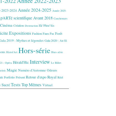
Année 2022-2023
1-2022
Année 2024-2025
 2023-2024
Année 2025-
Avant 2018
pARTé scientifique
Cauchemars
Cinéma
Création
Ek°Phra°Sis
Destruction
icite
Expositions
Forêt
Fashion Faux Pas
Gala 2019 : Mythes et légendes
Gala 2020 : Au fil
Hors-série
isons
Histoi'Art
Hors série
Interview
Hérald'Hic
21 : Opéra
Le Billet
Magie
Numéro d'Automne
Odeurs
elois
an
Royal
Retour d'expo
Portfolio
Présent
Réel
Tests
Top Mêmes
Sucré
Virtuel
e