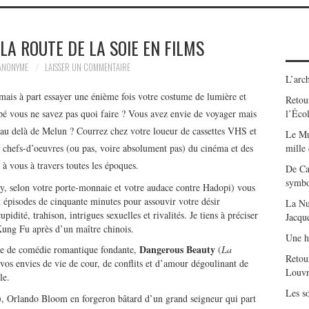
 LA ROUTE DE LA SOIE EN FILMS
ANONYME
LAISSER UN COMMENTAIRE
L’arch
mais à part essayer une énième fois votre costume de lumière et
Retour
spé vous ne savez pas quoi faire ? Vous avez envie de voyager mais
l’Éco
au delà de Melun ? Courrez chez votre loueur de cassettes VHS et
Le Mu
 chefs-d’oeuvres (ou pas, voire absolument pas) du cinéma et des
mille
t à vous à travers toutes les époques.
De Ca
symbo
y, selon votre porte-monnaie et votre audace contre Hadopi) vous
 épisodes de cinquante minutes pour assouvir votre désir
La Nu
dité, trahison, intrigues sexuelles et rivalités. Je tiens à préciser
Jacqu
Kung Fu après d’un maître chinois.
Une h
Dangerous Beauty
 dose de comédie romantique fondante,
(
La
Retou
vos envies de vie de cour, de conflits et d’amour dégoulinant de
Louvr
le.
Les so
, Orlando Bloom en forgeron bâtard d’un grand seigneur qui part