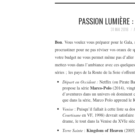
PASSION LUMIÈRE :
31 MAI 2018
Bon
. Vous voulez vous préparer pour le Gala, 
procrastiner pour ne pas réviser vos oraux de 
votre budget ne vous permet même pas d’aller 
mettez-vous dans l’ambiance avec ces quelques
séries ; les pays de la Route de la Soie s’offren
Départ en Occident :
Netflix (ou Pirate Ba
Marco-Polo
propose la série
(2014), vingt
d’aventures dans un univers où dominent cupi
que dans la série, Marco Polo apprend le 
Venise
: Puisqu’il fallait à cette liste sa
Courtisane
en VF, 1998) devrait satisfaire 
drame, le tout dans la Venise du XVIe sièc
Kingdom of Heaven
Terre Sainte
:
(2005)