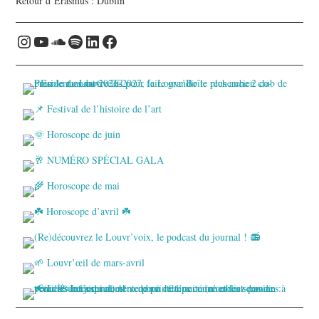
Retour d’Erasmus : Dublin
Instagram
YouTube
Soundcloud
Spotify
LinkedIn
Facebook