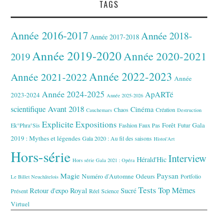
TAGS
Année 2016-2017
Année 2018-
Année 2017-2018
Année 2019-2020
Année 2020-2021
2019
Année 2022-2023
Année 2021-2022
Année
Année 2024-2025
ApARTé
2023-2024
Année 2025-2026
Avant 2018
scientifique
Cinéma
Chaos
Création
Cauchemars
Destruction
Explicite
Expositions
Forêt
Gala
Ek°Phra°Sis
Fashion Faux Pas
Futur
2019 : Mythes et légendes
Gala 2020 : Au fil des saisons
Histoi'Art
Hors-série
Interview
Hérald'Hic
Hors série Gala 2021 : Opéra
Magie
Paysan
Numéro d'Automne
Odeurs
Portfolio
Le Billet Neuchâtelois
Tests
Top Mêmes
Royal
Retour d'expo
Sucré
Présent
Réel
Science
Virtuel