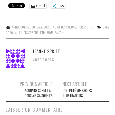
E-mail
Plus
ANNÉE 2019-2020
,
GALA 2020 : AU FIL DES SAISONS
,
HORS-SÉRIE
GALA
2020 : AU FIL DES SAISONS
,
JEUX
,
MOTS
,
SAISON
JEANNE SPRIET
MORE POSTS
Navigation
PREVIOUS ARTICLE
NEXT ARTICLE
des
LACUNAIRE SONNET AU
L’INTIMITÉ VUE PAR LES
DOUX AIR SAISONNIER
ILLUSTRATEURS
articles
LAISSER UN COMMENTAIRE