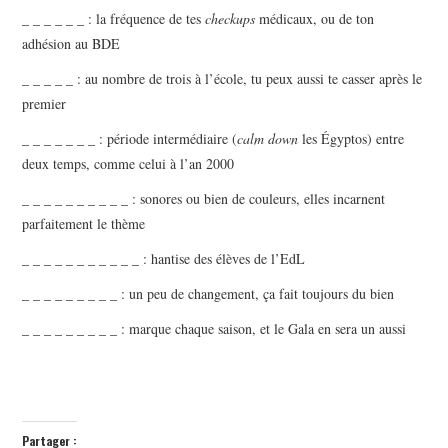
_ _ _ _ _ _ : la fréquence de tes
checkups
médicaux, ou de ton
adhésion au BDE
_ _ _ _ _ : au nombre de trois à l’école, tu peux aussi te casser après le
premier
_ _ _ _ _ _ _ : période intermédiaire (
calm down
les Égyptos) entre
deux temps, comme celui à l’an 2000
_ _ _ _ _ _ _ _ _ _ : sonores ou bien de couleurs, elles incarnent
parfaitement le thème
_ _ _ _ _ _ _ _ _ _ _ : hantise des élèves de l’EdL
_ _ _ _ _ _ _ _ _ : un peu de changement, ça fait toujours du bien
_ _ _ _ _ _ _ _ _ : marque chaque saison, et le Gala en sera un aussi
Partager :