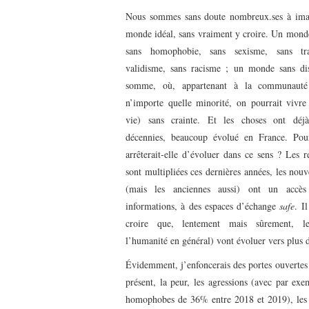
Nous sommes sans doute nombreux.ses à imag
monde idéal, sans vraiment y croire. Un monde
sans homophobie, sans sexisme, sans tra
validisme, sans racisme ; un monde sans di
somme, où, appartenant à la communau
n’importe quelle minorité, on pourrait vivre 
vie) sans crainte. Et les choses ont déjà
décennies, beaucoup évolué en France. Pour
arrêterait-elle d’évoluer dans ce sens ? Les r
sont multipliées ces dernières années, les nouv
(mais les anciennes aussi) ont un accès 
informations, à des espaces d’échange
safe
. I
croire que, lentement mais sûrement, le
l’humanité en général) vont évoluer vers plus d
Évidemment, j’enfoncerais des portes ouvertes 
présent, la peur, les agressions (avec par exe
homophobes de 36% entre 2018 et 2019), les bl