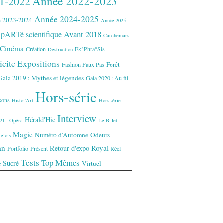
Année 2022-2023
1-2022
Année 2024-2025
 2023-2024
Année 2025-
Avant 2018
pARTé scientifique
Cauchemars
Cinéma
Création
Ek°Phra°Sis
Destruction
icite
Expositions
Forêt
Fashion Faux Pas
Gala 2019 : Mythes et légendes
Gala 2020 : Au fil
Hors-série
isons
Histoi'Art
Hors série
Interview
Hérald'Hic
21 : Opéra
Le Billet
Magie
Numéro d'Automne
Odeurs
elois
an
Royal
Retour d'expo
Portfolio
Présent
Réel
Tests
Top Mêmes
Sucré
Virtuel
e