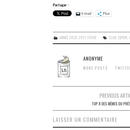
Partager :
E-mail
Plus
ANNÉE 2020-2021
,
FUTUR
CLUB
,
ESPOIR
,
ANONYME
MORE POSTS
TWITTE
Navigation
PREVIOUS ARTI
des
TOP 8 DES MÈMES DU PRÉ
articles
LAISSER UN COMMENTAIRE