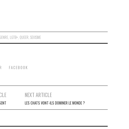
GENRE
,
LGTB+
,
QUEER
,
SEXISME
R
FACEBOOK
CLE
NEXT ARTICLE
SENT
LES CHATS VONT-ILS DOMINER LE MONDE ?