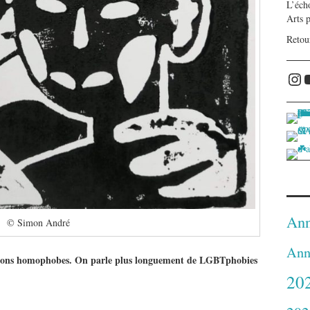
L’écho
Arts 
Retou
Ins
Ann
© Simon André
Ann
ssions homophobes. On parle plus longuement de LGBTphobies
20