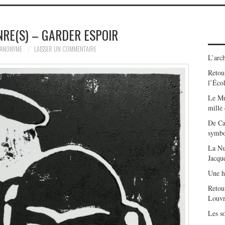
RE(S) – GARDER ESPOIR
ANONYME
LAISSER UN COMMENTAIRE
L’arch
Retour
l’Éco
Le Mu
mille
De Ca
symbo
La Nu
Jacqu
Une h
Retou
Louvr
Les so