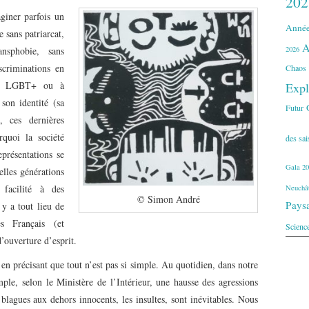
202
iner parfois un
Année
 sans patriarcat,
A
2026
nsphobie, sans
scriminations en
Chaos
té LGBT+ ou à
Expl
son identité (sa
Futur
, ces dernières
quoi la société
des sa
eprésentations se
Gala 20
elles générations
facilité à des
Neuchât
© Simon André
Pays
l y a tout lieu de
s Français (et
Scienc
’ouverture d’esprit.
en précisant que tout n’est pas si simple. Au quotidien, dans notre
mple, selon le Ministère de l’Intérieur, une hausse des agressions
agues aux dehors innocents, les insultes, sont inévitables. Nous