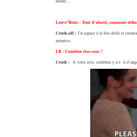
mieux…
Louvr’Boîte :
Tout d’abord, comment défini
Crush.edl :
Un espace à la fois drôle et rassur
attentive.
LB : Combien êtes-vous ?
Crush :
À votre avis, combien y-a-t- il d’ange