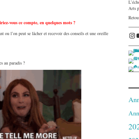
L’écho
Arts 
Retou
riez-vous ce compte, en quelques mots ?
ant ou l’on peut se lâcher et recevoir des conseils et une oreille
Ins
s au paradis ?
Ann
Ann
20