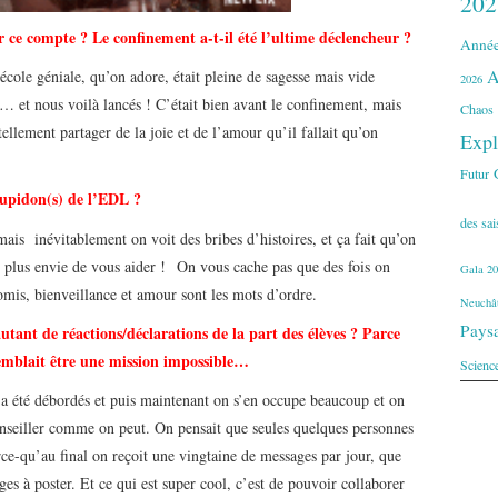
202
er ce compte ? Le confinement a-t-il été l’ultime déclencheur ?
Année
A
́cole géniale, qu’on adore, était pleine de sagesse mais vide
2026
s … et nous voilà lancés !
C’était bien avant le confinement, mais
Chaos
ellement partager de la joie et de l’amour qu’il fallait qu’on
Expl
Futur
cupidon(s) de l’EDL ?
des sa
mais inévitablement on voit des bribes d’histoires, et ça fait qu’on
n plus envie de vous aider !
On vous cache pas que des fois on
Gala 20
is, bienveillance et amour sont les mots d’ordre.
Neuchât
Pays
utant de réactions/déclarations de la part des élèves ? Parce
emblait être une mission impossible…
Scienc
é débordés et puis maintenant on s’en occupe beaucoup et on
conseiller comme on peut. On pensait que seules quelques personnes
arce-qu’au final on reçoit une vingtaine de messages par jour, que
es à poster. Et ce qui est super cool, c’est de pouvoir collaborer