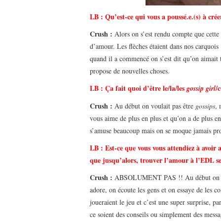
LB : Qu’est-ce qui vous a poussé.e.(s) à cré
Crush :
Alors on s’est rendu compte que cette e
d’amour. Les flèches étaient dans nos carquoi
quand il a commencé on s’est dit qu’on aimait t
propose de nouvelles choses.
LB : Ça fait quoi d’être le/la/les
/
gossip girl
Crush :
Au début on voulait pas être
gossips
, 
vous aime de plus en plus et qu’on a de plus e
s’amuse beaucoup mais on se moque jamais prom
LB :
Est-ce que vous vous attendiez à avoir a
que jusqu’alors, trouver l’amour à l’EDL s
Crush :
ABSOLUMENT PAS !! Au début on a ét
adore, on écoute les gens et on essaye de les 
joueraient le jeu et c’est une super surprise, p
ce soient des conseils ou simplement des messag