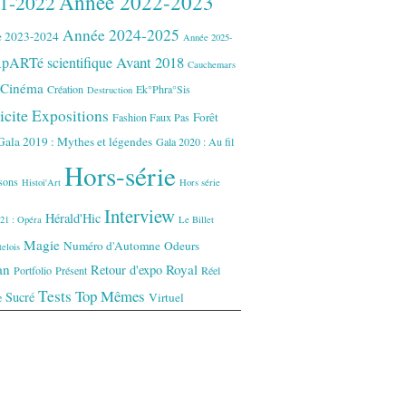
Année 2022-2023
1-2022
Année 2024-2025
 2023-2024
Année 2025-
Avant 2018
pARTé scientifique
Cauchemars
Cinéma
Création
Ek°Phra°Sis
Destruction
icite
Expositions
Forêt
Fashion Faux Pas
Gala 2019 : Mythes et légendes
Gala 2020 : Au fil
Hors-série
isons
Histoi'Art
Hors série
Interview
Hérald'Hic
21 : Opéra
Le Billet
Magie
Numéro d'Automne
Odeurs
elois
an
Royal
Retour d'expo
Portfolio
Présent
Réel
Tests
Top Mêmes
Sucré
Virtuel
e