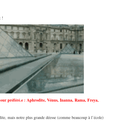
 !
amour préféré.e : Aphrodite, Vénus, Inanna, Rama, Freya,
ite, mais notre plus grande déesse (comme beaucoup à l’école)