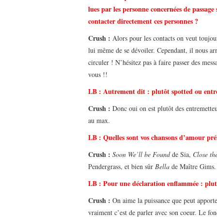
lues par les personne concernées de passage 
contacter directement ces personnes ?
Crush :
Alors pour les contacts on veut toujou
lui même de se dévoiler. Cependant, il nous arr
circuler ! N’hésitez pas à faire passer des me
vous !!
LB :
Autrement dit : plutôt spotted ou entr
Crush :
Donc oui on est plutôt des entremetteu
au max.
LB :
Quelles sont vos chansons d’amour pré
Crush :
Soon We’ll be Found
de Sia,
Close th
Pendergrass, et bien sûr
Bella
de Maître Gims.
LB :
Pour une déclaration enflammée : plut
Crush :
On aime la puissance que peut apporter 
vraiment c’est de parler avec son coeur. Le f