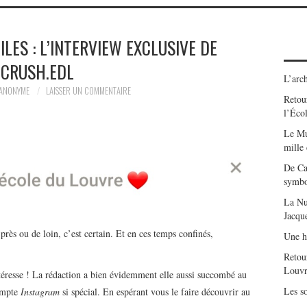
ILES : L’INTERVIEW EXCLUSIVE DE
CRUSH.EDL
L’arch
ANONYME
LAISSER UN COMMENTAIRE
Retour
l’Éco
Le Mu
mille
De Ca
symbo
La Nu
Jacqu
ès ou de loin, c’est certain. Et en ces temps confinés,
Une h
Retou
Louvr
téresse ! La rédaction a bien évidemment elle aussi succombé au
Les so
compte
Instagram
si spécial. En espérant vous le faire découvrir au