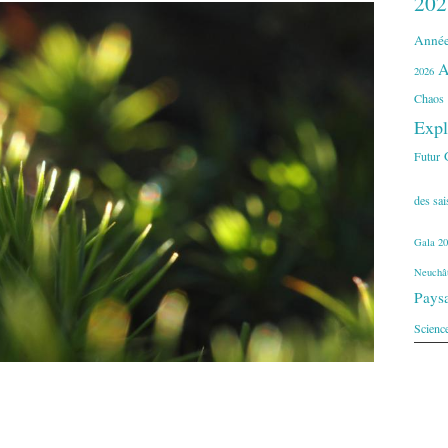
202
Année
A
2026
Chaos
Expl
Futur
des sa
Gala 20
Neuchât
Pays
Scienc