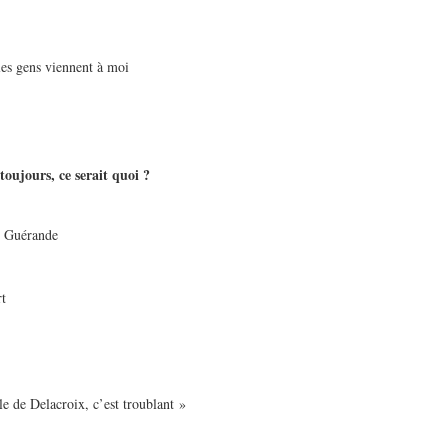
les gens viennent à moi
oujours, ce serait quoi ?
de Guérande
t
 de Delacroix, c’est troublant »