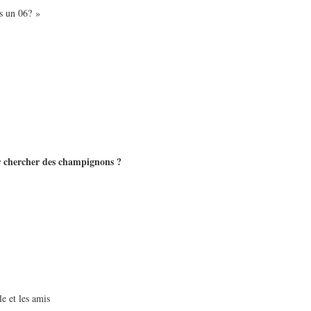
as un 06? »
r chercher des champignons ?
e et les amis