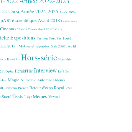
Année 2022-2023
1-2022
Année 2024-2025
 2023-2024
Année 2025-
Avant 2018
pARTé scientifique
Cauchemars
Cinéma
Création
Ek°Phra°Sis
Destruction
icite
Expositions
Forêt
Fashion Faux Pas
Gala 2019 : Mythes et légendes
Gala 2020 : Au fil
Hors-série
isons
Histoi'Art
Hors série
Interview
Hérald'Hic
21 : Opéra
Le Billet
Magie
Numéro d'Automne
Odeurs
elois
an
Royal
Retour d'expo
Portfolio
Présent
Réel
Tests
Top Mêmes
Sucré
Virtuel
e