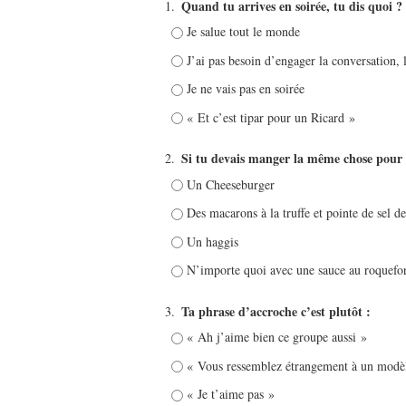
Quand tu arrives en soirée, tu dis quoi ?
1.
Je salue tout le monde
J’ai pas besoin d’engager la conversation, 
Je ne vais pas en soirée
« Et c’est tipar pour un Ricard »
Si tu devais manger la même chose pour t
2.
Un Cheeseburger
Des macarons à la truffe et pointe de sel 
Un haggis
N’importe quoi avec une sauce au roquefor
Ta phrase d’accroche c’est plutôt :
3.
« Ah j’aime bien ce groupe aussi »
« Vous ressemblez étrangement à un modèle
« Je t’aime pas »