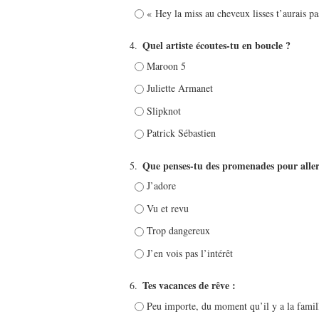
« Hey la miss au cheveux lisses t’aurais p
Quel artiste écoutes-tu en boucle ?
4.
Maroon 5
Juliette Armanet
Slipknot
Patrick Sébastien
Que penses-tu des promenades pour alle
5.
J’adore
Vu et revu
Trop dangereux
J’en vois pas l’intérêt
Tes vacances de rêve :
6.
Peu importe, du moment qu’il y a la famill