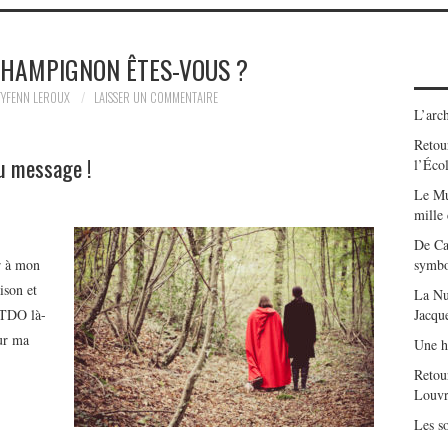
CHAMPIGNON ÊTES-VOUS ?
TYFENN LEROUX
LAISSER UN COMMENTAIRE
L’arch
Retour
au message !
l’Éco
Le Mu
mille
De Ca
r à mon
symbo
aison et
La Nu
 TDO là-
Jacqu
our ma
Une h
Retou
Louvr
Les so