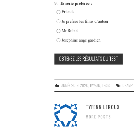
Ta série préférée :
9.
Friends
Je préfère les films d’auteur
Mr.Robot
Joséphine ange gardien
ANNÉE 2019-2020
,
PAYSAN
,
TESTS
CHAMP
TYFENN LEROUX
MORE POSTS