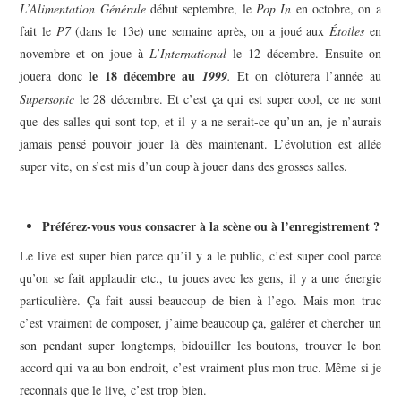
L’Alimentation Générale
début septembre, le
Pop In
en octobre, on a
fait le
P7
(dans le 13
e
) une semaine après, on a joué aux
Étoiles
en
novembre et on joue à
L’International
le 12 décembre. Ensuite on
le 18 décembre au
jouera donc
1999
.
Et on clôturera l’année au
Supersonic
le 28 décembre. Et c’est ça qui est super cool, ce ne sont
que des salles qui sont top, et il y a ne serait-ce qu’un an, je n’aurais
jamais pensé pouvoir jouer là dès maintenant. L’évolution est allée
super vite, on s’est mis d’un coup à jouer dans des grosses salles.
Préférez-vous vous consacrer à la scène ou à l’enregistrement ?
Le live est super bien parce qu’il y a le public, c’est super cool parce
qu’on se fait applaudir etc., tu joues avec les gens, il y a une énergie
particulière. Ça fait aussi beaucoup de bien à l’ego. Mais mon truc
c’est vraiment de composer, j’aime beaucoup ça, galérer et chercher un
son pendant super longtemps, bidouiller les boutons, trouver le bon
accord qui va au bon endroit, c’est vraiment plus mon truc. Même si je
reconnais que le live, c’est trop bien.