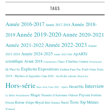
TAGS
Année 2016-2017
Année 2018-
Année 2017-2018
Année 2019-2020
Année 2020-2021
2019
Année 2022-2023
Année 2021-2022
Année
Année 2024-2025
ApARTé
2023-2024
Année 2025-2026
Avant 2018
scientifique
Cinéma
Chaos
Création
Cauchemars
Destruction
Explicite
Expositions
Forêt
Gala
Ek°Phra°Sis
Fashion Faux Pas
Futur
2019 : Mythes et légendes
Gala 2020 : Au fil des saisons
Histoi'Art
Hors-série
Interview
Hérald'Hic
Hors série Gala 2021 : Opéra
Magie
Paysan
Numéro d'Automne
Odeurs
Portfolio
Le Billet Neuchâtelois
Tests
Top Mêmes
Royal
Retour d'expo
Sucré
Présent
Réel
Science
Virtuel