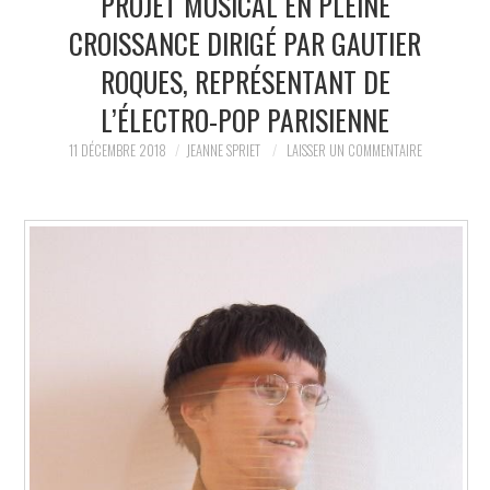
PROJET MUSICAL EN PLEINE
CROISSANCE DIRIGÉ PAR GAUTIER
LA RÉDACTION
ROQUES, REPRÉSENTANT DE
LE JOURNAL
L’ÉLECTRO-POP PARISIENNE
11 DÉCEMBRE 2018
JEANNE SPRIET
LAISSER UN COMMENTAIRE