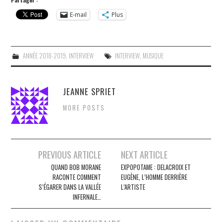
E-mail
Plus
ANNÉE 2018-2019
,
INTERVIEW
INTERVIEW
,
MUSIQUE
JEANNE SPRIET
MORE POSTS
Navigation
PREVIOUS ARTICLE
NEXT ARTICLE
des
QUAND BOB MORANE
EXPOPOTAME : DELACROIX ET
RACONTE COMMENT
EUGÈNE, L’HOMME DERRIÈRE
articles
S’ÉGARER DANS LA VALLÉE
L’ARTISTE
INFERNALE…