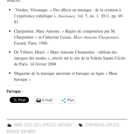
Sources :
Verdier, Véronique. « Des affects en musique : de la création à
l’expérience esthétique »,
Insistance
, vol. 5, no. 1, 2011, pp. 69-
81.
Charpentier, Marc-Antoine. « Règles de composition par M.
Charpentier » in Catherine Cessac,
Marc-Antoine Charpentier
,
Fayard, Paris, 1988.
De Villiers, Henri. « Marc-Antoine Charpentier : tableau des
énergies des modes », article sur le site de la Schola Sainte-Cécile
de Paris, 14 février 2008
Magazine de la musique ancienne et baroque en ligne « Muse
baroque »
Partager :
E-mail
Plus
ANNÉE 2020-2021
,
EXPLICITE
,
HISTOI'ART
COMPOSITION
,
EXPLICITE
,
MUSIQUE
,
SENTIMENT