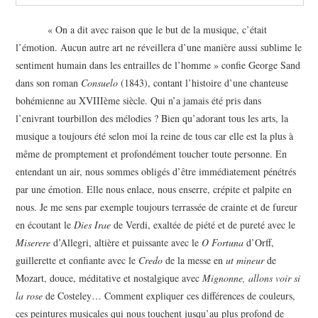
« On a dit avec raison que le but de la musique, c’était
l’émotion. Aucun autre art ne réveillera d’une manière aussi sublime le
sentiment humain dans les entrailles de l’homme » confie George Sand
dans son roman
Consuelo
(1843), contant l’histoire d’une chanteuse
bohémienne au XVIIIème siècle. Qui n’a jamais été pris dans
l’enivrant tourbillon des mélodies ? Bien qu’adorant tous les arts, la
musique a toujours été selon moi la reine de tous car elle est la plus à
même de promptement et profondément toucher toute personne. En
entendant un air, nous sommes obligés d’être immédiatement pénétrés
par une émotion. Elle nous enlace, nous enserre, crépite et palpite en
nous. Je me sens par exemple toujours terrassée de crainte et de fureur
en écoutant le
Dies Irae
de Verdi, exaltée de piété et de pureté avec le
Miserere
d’Allegri, altière et puissante avec le
O Fortuna
d’Orff,
guillerette et confiante avec le
Credo
de la messe en
ut mineur
de
Mozart, douce, méditative et nostalgique avec
Mignonne, allons voir si
la rose
de Costeley… Comment expliquer ces différences de couleurs,
ces peintures musicales qui nous touchent jusqu’au plus profond de