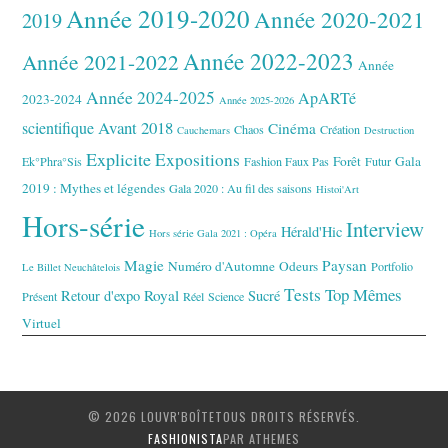
Année 2019-2020
Année 2020-2021
2019
Année 2022-2023
Année 2021-2022
Année
Année 2024-2025
ApARTé
2023-2024
Année 2025-2026
Avant 2018
scientifique
Cinéma
Chaos
Création
Cauchemars
Destruction
Explicite
Expositions
Forêt
Gala
Ek°Phra°Sis
Fashion Faux Pas
Futur
2019 : Mythes et légendes
Gala 2020 : Au fil des saisons
Histoi'Art
Hors-série
Interview
Hérald'Hic
Hors série Gala 2021 : Opéra
Magie
Paysan
Numéro d'Automne
Odeurs
Portfolio
Le Billet Neuchâtelois
Tests
Top Mêmes
Royal
Retour d'expo
Sucré
Présent
Réel
Science
Virtuel
© 2026 LOUVR'BOÎTETOUS DROITS RÉSERVÉS.
FASHIONISTA
PAR ATHEMES