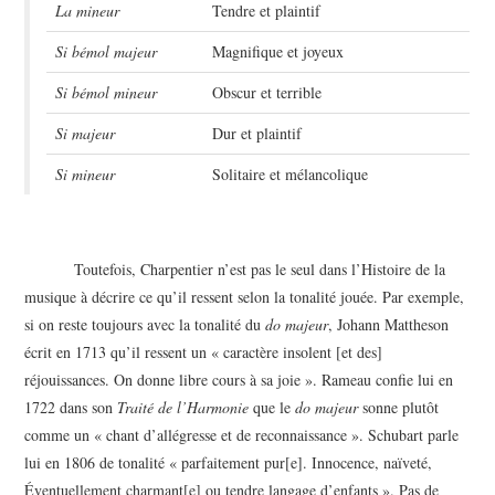
La mineur
Tendre et plaintif
Si bémol majeur
Magnifique et joyeux
Si bémol mineur
Obscur et terrible
Si majeur
Dur et plaintif
Si mineur
Solitaire et mélancolique
Toutefois, Charpentier n’est pas le seul dans l’Histoire de la
musique à décrire ce qu’il ressent selon la tonalité jouée. Par exemple,
si on reste toujours avec la tonalité du
do majeur
, Johann Mattheson
écrit en 1713 qu’il ressent un « caractère insolent [et des]
réjouissances. On donne libre cours à sa joie ». Rameau confie lui en
1722 dans son
Traité de l’Harmonie
que le
do majeur
sonne plutôt
comme un « chant d’allégresse et de reconnaissance ». Schubart parle
lui en 1806 de tonalité « parfaitement pur[e]. Innocence, naïveté,
Éventuellement charmant[e] ou tendre langage d’enfants ». Pas de