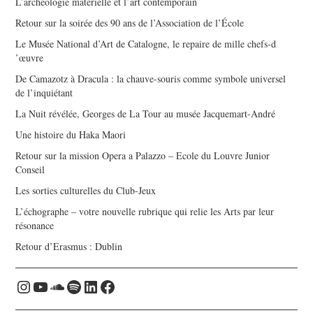
L’archéologie matérielle et l’art contemporain
Retour sur la soirée des 90 ans de l’Association de l’École
Le Musée National d’Art de Catalogne, le repaire de mille chefs-d
’œuvre
De Camazotz à Dracula : la chauve-souris comme symbole universel
de l’inquiétant
La Nuit révélée, Georges de La Tour au musée Jacquemart-André
Une histoire du Haka Maori
Retour sur la mission Opera a Palazzo – Ecole du Louvre Junior
Conseil
Les sorties culturelles du Club-Jeux
L’échographe – votre nouvelle rubrique qui relie les Arts par leur
résonance
Retour d’Erasmus : Dublin
Instagram
YouTube
Soundcloud
Spotify
LinkedIn
Facebook